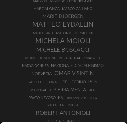
MANFRED REICHEGGER
MAGNINI
MARCIALONGA
MARCO GALLIANO
MARIT BJOERGEN
MATTEO EYDALLIN
MAURIZIO BORMOLINI
MATTEO TANEL
MICHELA MOIOLI
MICHELE BOSCACCI
MONTE BONDONE
NADIR MAGUET
MURADA
NAZIONALE DI SCIALPINISMO
NADYA OCHNER
OMAR VISINTIN
NORVEGIA
PGS
PELLEGRINO
PASSO DEL TONALE
PIERRA MENTA
PIANCAVALLO
PILA
PSL
PRATO NEVOSO
RAFFAELLA BRUTTO
RAFFAELLA TEMPESTA
ROBERT ANTONIOLI
ROBERTA PEDRANZINI