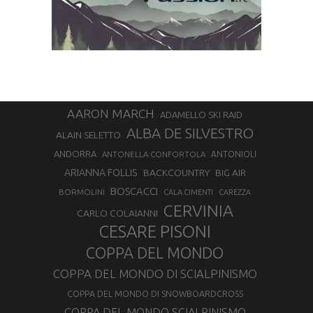
AARON MARCH
ADAMELLO SKI RAID
ALBA DE SILVESTRO
ALAIN SELETTO
ANDORRA
ANTONELLA CONFORTOLA
ANTONIOLI
ARIANNA FOLLIS
BACKCOUNTRY
BIG AIR
BOSCACCI
BORMOLINI
CALA CIMENTI
CAREZZA
CERVINIA
CARLO COLAIANNI
CESARE PISONI
COPPA DEL MONDO
COPPA DEL MONDO DI SCIALPINISMO
COPPA DEL MONDO DI SNOWBOARDCROSS
COPPA DEL MONDO SCIALPINISMO