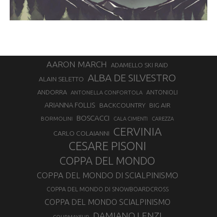
AARON MARCH
ADAMELLO SKI RAID
ALBA DE SILVESTRO
ALAIN SELETTO
ANDORRA
ANTONELLA CONFORTOLA
ANTONIOLI
ARIANNA FOLLIS
BACKCOUNTRY
BIG AIR
BOSCACCI
BORMOLINI
CALA CIMENTI
CAREZZA
CERVINIA
CARLO COLAIANNI
CESARE PISONI
COPPA DEL MONDO
COPPA DEL MONDO DI SCIALPINISMO
COPPA DEL MONDO DI SNOWBOARDCROSS
COPPA DEL MONDO SCIALPINISMO
DAMIANO LENZI