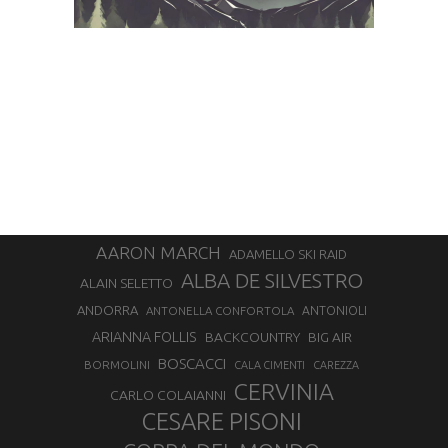
AARON MARCH
ADAMELLO SKI RAID
ALBA DE SILVESTRO
ALAIN SELETTO
ANDORRA
ANTONELLA CONFORTOLA
ANTONIOLI
ARIANNA FOLLIS
BACKCOUNTRY
BIG AIR
BOSCACCI
BORMOLINI
CALA CIMENTI
CAREZZA
CERVINIA
CARLO COLAIANNI
CESARE PISONI