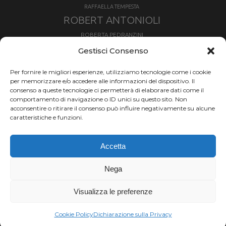
RAFFAELLA TEMPESTA
ROBERT ANTONIOLI
ROBERTA PEDRANZINI
ROLAND FISCHNALLER
Gestisci Consenso
RUKA
SCIALPINISMO
SBX
SILVIA BERTAGNA
Per fornire le migliori esperienze, utilizziamo tecnologie come i cookie
SKIALPDEIPARCHI
SKICROSS
SIMONE DEROMEDIS
per memorizzare e/o accedere alle informazioni del dispositivo. Il
consenso a queste tecnologie ci permetterà di elaborare dati come il
SLOPESTYLE
SNOWBOARD
comportamento di navigazione o ID unici su questo sito. Non
SNOWBOARDCROSS
SPRINT
acconsentire o ritirare il consenso può influire negativamente su alcune
TOUR DE SKI
caratteristiche e funzioni.
THERESE JOHAUG
TROFEO MEZZALAMA
TRANSCAVALLO
Accetta
VAL DI FIEMME
VALGRISENCHE
VALANGA
VALMALENCO
VAL MARTELLO
VALTOURNENCHE
Nega
VERTICAL
Visualizza le preferenze
Chi siamo |
Termini d'uso |
Privacy |
Cookie
Copyright ©2024 Outdoor Passion di Costa
Cookie Policy
Dichiarazione sulla Privacy
Giancarlo, P.I. 11214180017 C.F. CSTGCR63A06L219H.