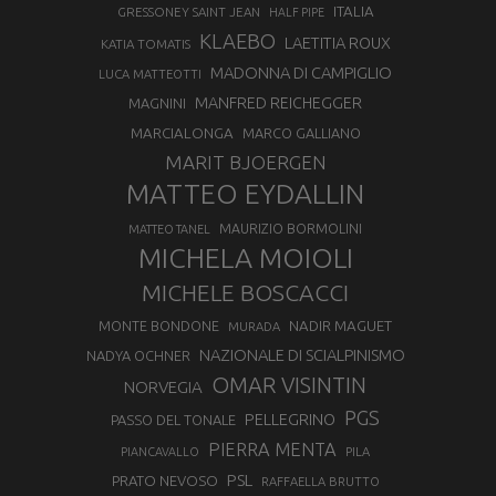
ITALIA
GRESSONEY SAINT JEAN
HALF PIPE
KLAEBO
LAETITIA ROUX
KATIA TOMATIS
MADONNA DI CAMPIGLIO
LUCA MATTEOTTI
MANFRED REICHEGGER
MAGNINI
MARCIALONGA
MARCO GALLIANO
MARIT BJOERGEN
MATTEO EYDALLIN
MAURIZIO BORMOLINI
MATTEO TANEL
MICHELA MOIOLI
MICHELE BOSCACCI
MONTE BONDONE
NADIR MAGUET
MURADA
NAZIONALE DI SCIALPINISMO
NADYA OCHNER
OMAR VISINTIN
NORVEGIA
PGS
PELLEGRINO
PASSO DEL TONALE
PIERRA MENTA
PIANCAVALLO
PILA
PSL
PRATO NEVOSO
RAFFAELLA BRUTTO