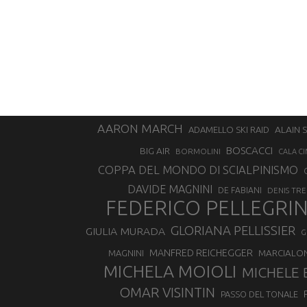
AARON MARCH
ALAIN 
ADAMELLO SKI RAID
BOSCACCI
BIG AIR
BORMOLINI
CALA CI
COPPA DEL MONDO DI SCIALPINISMO
DAVIDE MAGNINI
DE FABIANI
DENIS TR
FEDERICO PELLEGRI
GLORIANA PELLISSIER
GIULIA MURADA
G
MANFRED REICHEGGER
MAGNINI
MARCIALO
MICHELA MOIOLI
MICHELE 
OMAR VISINTIN
PASSO DEL TONALE