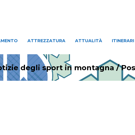
ATTREZZATURA
ATTUALITÀ
ITINERARI
PERSO
AMENTO
ATTREZZATURA
ATTUALITÀ
ITINERARI
tizie degli sport in montagna
/
Pos