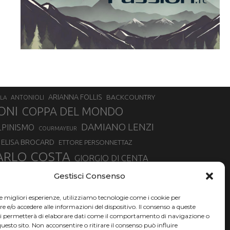
ARIANNA FOLLIS
BACKCOUNTRY
LA
ANTONIOLI
ONI
COPPA DEL MONDO
DAMIANO LENZI
LPINISMO
COURMAYEUR
ELISA BROCARD
ETTORE PERSONNETTAZ
ARLO COSTA
GIORGIO DI CENTA
IA ROUX
MADONNA DI CAMPIGLIO
LUCA MATTEOTTI
Gestisci Consenso
ALLIN
MAURIZIO BORMOLINI
MATTEO TANEL
le migliori esperienze, utilizziamo tecnologie come i cookie per
NAZIONALE DI SCIALPINISMO
NORVEGIA
NER
e/o accedere alle informazioni del dispositivo. Il consenso a queste
ci permetterà di elaborare dati come il comportamento di navigazione o
PSL
O
RAFFAELLA BRUTTO
RAFFAELLA TEMPESTA
questo sito. Non acconsentire o ritirare il consenso può influire