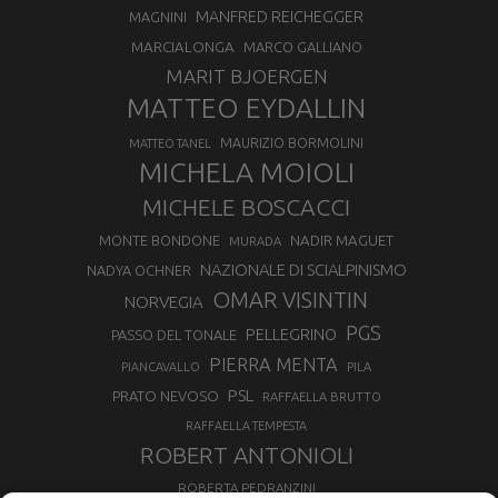
MANFRED REICHEGGER
MAGNINI
MARCIALONGA
MARCO GALLIANO
MARIT BJOERGEN
MATTEO EYDALLIN
MAURIZIO BORMOLINI
MATTEO TANEL
MICHELA MOIOLI
MICHELE BOSCACCI
MONTE BONDONE
NADIR MAGUET
MURADA
NAZIONALE DI SCIALPINISMO
NADYA OCHNER
OMAR VISINTIN
NORVEGIA
PGS
PELLEGRINO
PASSO DEL TONALE
PIERRA MENTA
PIANCAVALLO
PILA
PSL
PRATO NEVOSO
RAFFAELLA BRUTTO
RAFFAELLA TEMPESTA
ROBERT ANTONIOLI
ROBERTA PEDRANZINI