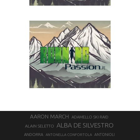
AARON MARCH
ADAMELLO SKI RAID
ALBA DE SILVESTRO
ALAIN SELETTO
ANDORRA
ANTONELLA CONFORTOLA
ANTONIOLI