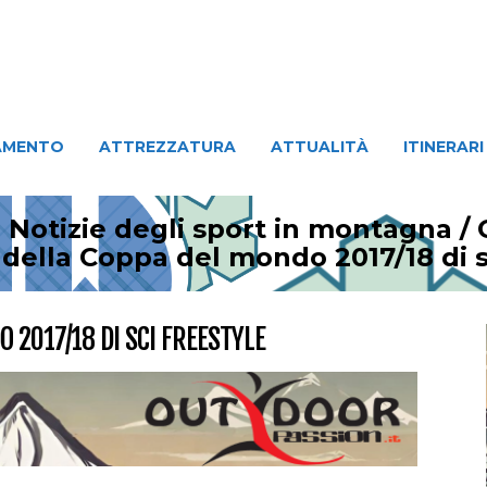
ATTREZZATURA
ATTUALITÀ
ITINERARI
PERSO
AMENTO
ATTREZZATURA
ATTUALITÀ
ITINERARI
 Notizie degli sport in montagna
/
della Coppa del mondo 2017/18 di s
 2017/18 DI SCI FREESTYLE