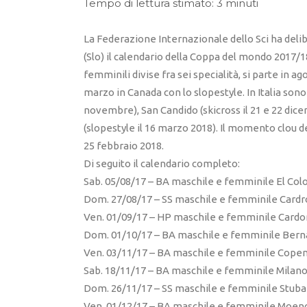
Tempo di lettura stimato: 3 minuti
La Federazione Internazionale dello Sci ha deli
(Slo) il calendario della Coppa del mondo 2017/18
femminili divise fra sei specialità, si parte in ago
marzo in Canada con lo slopestyle. In Italia sono
novembre), San Candido (skicross il 21 e 22 dice
(slopestyle il 16 marzo 2018). Il momento clou d
25 febbraio 2018.
Di seguito il calendario completo:
Sab. 05/08/17 – BA maschile e femminile El Colo
Dom. 27/08/17 – SS maschile e femminile Cardr
Ven. 01/09/17 – HP maschile e femminile Cardo
Dom. 01/10/17 – BA maschile e femminile Berna
Ven. 03/11/17 – BA maschile e femminile Cope
Sab. 18/11/17 – BA maschile e femminile Milano 
Dom. 26/11/17 – SS maschile e femminile Stubai
Ven. 01/12/17 – BA maschile e femminile Moen