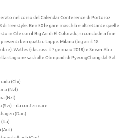
berato nel corso del Calendar Conference di Portoroz
 di freestyle. Ben 50 le gare maschili e altrettante quelle
sto in Cile con il Big Air di El Colorado, si conclude a fine
 presenti ben quattro tappe: Milano (big air il 18
mbre), Watles (skicross il 7 gennaio 2018) e Seiser Alm
ella stagione sarà alle Olimpiadi di PyeongChang dal 9 al
rado (Chi)
ona (Nzl)
na (Nzl)
 (Svi) – da confermare
nhagen (Dan)
(Ita)
 (Aut)
chengladbach (Ger)