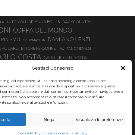
ARIANNA FOLLIS
BACKCOUNTRY
LA
ANTONIOLI
ONI
COPPA DEL MONDO
DAMIANO LENZI
LPINISMO
COURMAYEUR
 BROCARD
ETTORE PERSONNETTAZ
FABIO MERALDI
ARLO COSTA
GIORGIO DI CENTA
IA ROUX
MADONNA DI CAMPIGLIO
LUCA MATTEOTTI
Gestisci Consenso
ALLIN
MAURIZIO BORMOLINI
MATTEO TANEL
le migliori esperienze, utilizziamo tecnologie come i cookie per
NAZIONALE DI SCIALPINISMO
NORVEGIA
NER
e/o accedere alle informazioni del dispositivo. Il consenso a queste
ci permetterà di elaborare dati come il comportamento di navigazione o
PSL
O
RAFFAELLA BRUTTO
RAFFAELLA TEMPESTA
questo sito. Non acconsentire o ritirare il consenso può influire
te su alcune caratteristiche e funzioni.
SKIALPDEIPARCHI
SILVIA BERTAGNA
SIMONE DEROMEDIS
SKI
TROFEO MEZZALAMA
TRANSCAVALLO
cetta
Nega
Visualizza le preferenze
VERTICAL
NCHE
Cookie Policy
Dichiarazione sulla Privacy