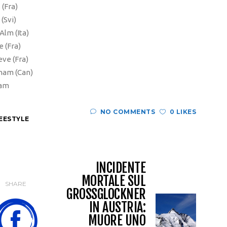
 (Fra)
(Svi)
Alm (Ita)
 (Fra)
ve (Fra)
ham (Can)
ham
NO COMMENTS
0 LIKES
REESTYLE
INCIDENTE
MORTALE SUL
SHARE
GROSSGLOCKNER
IN AUSTRIA:
MUORE UNO