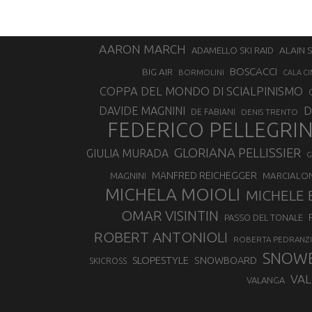
AARON MARCH
ALAIN 
ADAMELLO SKI RAID
BOSCACCI
BIG AIR
BORMOLINI
CALA CI
COPPA DEL MONDO DI SCIALPINISMO
D
DAVIDE MAGNINI
DE FABIANI
DENIS TRENTO
FEDERICO PELLEGRI
GLORIANA PELLISSIER
GIULIA MURADA
G
MANFRED REICHEGGER
MAGNINI
MARCIALO
MICHELA MOIOLI
MICHELE 
OMAR VISINTIN
PASSO DEL TONALE
ROBERT ANTONIOLI
ROBERTA PEDRANZI
SNOW
SLOPESTYLE
SNOWBOARD
SKICROSS
VAL
VALANGA