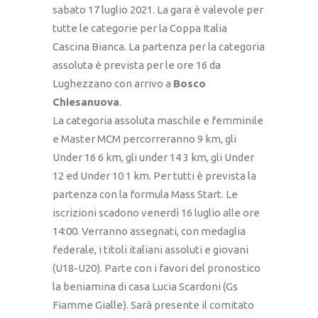
sabato 17 luglio 2021. La gara è valevole per
tutte le categorie per la Coppa Italia
Cascina Bianca. La partenza per la categoria
assoluta è prevista per le ore 16 da
Lughezzano con arrivo a
Bosco
Chiesanuova
.
La categoria assoluta maschile e femminile
e Master MCM percorreranno 9 km, gli
Under 16 6 km, gli under 14 3 km, gli Under
12 ed Under 10 1 km. Per tutti è prevista la
partenza con la formula Mass Start. Le
iscrizioni scadono venerdì 16 luglio alle ore
14:00. Verranno assegnati, con medaglia
federale, i titoli italiani assoluti e giovani
(U18-U20). Parte con i favori del pronostico
la beniamina di casa Lucia Scardoni (Gs
Fiamme Gialle). Sarà presente il comitato