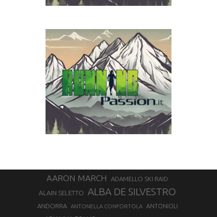
AARON MARCH
ADAMELLO SKI RAID
ALBA DE SILVESTRO
ALAIN SELETTO
ANDORRA
ANTONELLA CONFORTOLA
ANTONIOLI