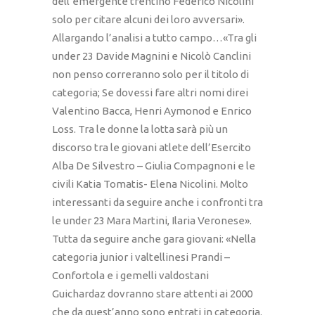
dell’emergente trentino Federico Nicolini
solo per citare alcuni dei loro avversari».
Allargando l’analisi a tutto campo…«Tra gli
under 23 Davide Magnini e Nicolò Canclini
non penso correranno solo per il titolo di
categoria; Se dovessi fare altri nomi direi
Valentino Bacca, Henri Aymonod e Enrico
Loss. Tra le donne la lotta sarà più un
discorso tra le giovani atlete dell’Esercito
Alba De Silvestro – Giulia Compagnoni e le
civili Katia Tomatis- Elena Nicolini. Molto
interessanti da seguire anche i confronti tra
le under 23 Mara Martini, Ilaria Veronese».
Tutta da seguire anche gara giovani: «Nella
categoria junior i valtellinesi Prandi –
Confortola e i gemelli valdostani
Guichardaz dovranno stare attenti ai 2000
che da quest’anno sono entrati in categoria.