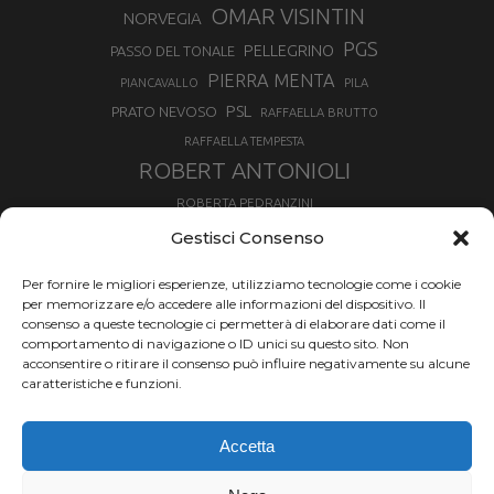
OMAR VISINTIN
NORVEGIA
PGS
PELLEGRINO
PASSO DEL TONALE
PIERRA MENTA
PIANCAVALLO
PILA
PSL
PRATO NEVOSO
RAFFAELLA BRUTTO
RAFFAELLA TEMPESTA
ROBERT ANTONIOLI
ROBERTA PEDRANZINI
ROLAND FISCHNALLER
Gestisci Consenso
RUKA
SCIALPINISMO
SBX
SILVIA BERTAGNA
Per fornire le migliori esperienze, utilizziamo tecnologie come i cookie
SKIALPDEIPARCHI
SKICROSS
SIMONE DEROMEDIS
per memorizzare e/o accedere alle informazioni del dispositivo. Il
consenso a queste tecnologie ci permetterà di elaborare dati come il
SLOPESTYLE
SNOWBOARD
comportamento di navigazione o ID unici su questo sito. Non
SNOWBOARDCROSS
SPRINT
acconsentire o ritirare il consenso può influire negativamente su alcune
TOUR DE SKI
caratteristiche e funzioni.
THERESE JOHAUG
TROFEO MEZZALAMA
TRANSCAVALLO
Accetta
VAL DI FIEMME
VALGRISENCHE
VALANGA
VALMALENCO
VAL MARTELLO
VALTOURNENCHE