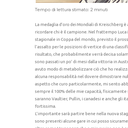
Tempo di lettura stimato: 2 minuti
La medaglia d’oro dei Mondiali di Kreischberg è a
ricordare chi è il campione. Nel frattempo Luca 
stagionale in Coppa del mondo, previsto il pros
l’assalto per le posizioni di vertice di una clas
risultato, che probabilmente verrà decisa sola
sono passati un po’ di mesi dalla vittoria in Aust
avuto modo di metabolizzare ciò che ho realizza
alcuna responsabilità nel dovere dimostrare nul
aspetto che curo particolarmente, mi sento abba
sempre il 100% delle mie capacità, fisicamente s
saranno Vaultier, Pullin, i canadesi e anche gli
fortissima.
L’importante sarà partire bene nella nuova stagi
sono presenti alcune gare in cui posso sicuram