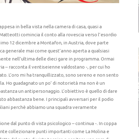
ppesa in bella vista nella camera di casa, quasi a
Matteotti comincia il conto alla rovescia verso l’esordio
simo 12 dicembre a Montafon, in Austria, dove parte
sifica generale mai come quest’anno aperta a qualsiasi
mente nell’ultima delle dieci gare in programma. Ormai
ria – racconta il ventiseienne valdostano -, per cui ho
to. L’oro mi ha tranquillizzato, sono sereno e non sento
la. Ho guadagnato un po’ di notorietà ma non è un
stanza un antipersonaggio. L’obiettivo è quello di dare
to abbastanza bene. I principali avversari per il podio
 italiani perchè abbiamo una squadra veramente
one dal punto di vista psicologico – continua -. In coppa
ente collezionare punti importanti come La Molina e