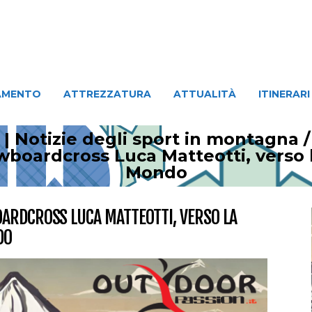
ATTREZZATURA
ATTUALITÀ
ITINERARI
PERSO
AMENTO
ATTREZZATURA
ATTUALITÀ
ITINERARI
| Notizie degli sport in montagna
boardcross Luca Matteotti, verso 
Mondo
ARDCROSS LUCA MATTEOTTI, VERSO LA
DO