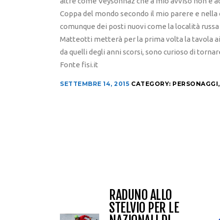
altre come Veysonnaz che a mio avviso non è adat
Coppa del mondo secondo il mio parere e nella q
comunque dei posti nuovi come la località russa
Matteotti metterà per la prima volta la tavola ai
da quelli degli anni scorsi, sono curioso di tornar
Fonte fisi.it
SETTEMBRE 14, 2015
CATEGORY:
PERSONAGGI
RADUNO ALLO
STELVIO PER LE