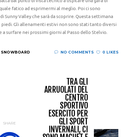
ta dal punto di vista tecnico a ospitare una gara di
uale fatico ad esprimermi al meglio. Poi ci sono
 di Sunny Valley che sarà da scoprire. Questa settimana
 piedi. Gli allenamenti estivi non sono stati tanto diversi
e a surfare nei prossimi giorni al Passo dello Stelvio.
,
SNOWBOARD
NO COMMENTS
0 LIKES
TRA GLI
ARRUOLATI DEL
CENTRO
SPORTIVO
ESERCITO PER
GLI SPORT
SHARE
INVERNALI, CI