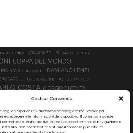
ARIANNA FOLLIS
BACKCOUNTRY
LA
ANTONIOLI
ONI
COPPA DEL MONDO
DAMIANO LENZI
LPINISMO
COURMAYEUR
 BROCARD
ETTORE PERSONNETTAZ
FABIO MERALDI
ARLO COSTA
GIORGIO DI CENTA
IA ROUX
MADONNA DI CAMPIGLIO
LUCA MATTEOTTI
Gestisci Consenso
ALLIN
MAURIZIO BORMOLINI
MATTEO TANEL
le migliori esperienze, utilizziamo tecnologie come i cookie per
NAZIONALE DI SCIALPINISMO
NORVEGIA
NER
e/o accedere alle informazioni del dispositivo. Il consenso a queste
ci permetterà di elaborare dati come il comportamento di navigazione o
PSL
O
RAFFAELLA BRUTTO
RAFFAELLA TEMPESTA
questo sito. Non acconsentire o ritirare il consenso può influire
te su alcune caratteristiche e funzioni.