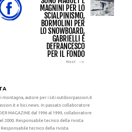
SONO MAGUET E
MAGNINI PER LO
SCIALPINISMO,
BORMOLINI PER
LO SNOWBOARD,
GABRIELLI E
DEFRANCESCO
PER IL FONDO
Next
TA
 montagna, autore per i siti outdoorpassion.it
sion.it e bici.news. In passato collaboratore
ER MAGAZINE dal 1996 al 1999, collaboratore
l 2000. Responsabile tecnico della rivista
esponsabile tecnico della rivista