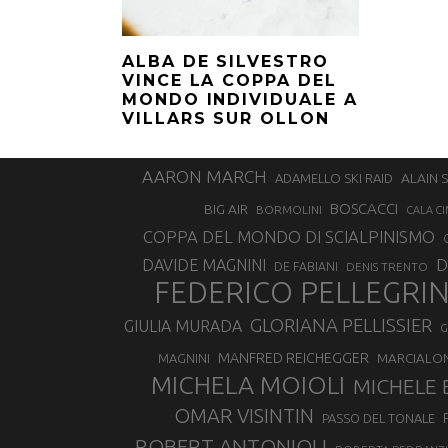
ALBA DE SILVESTRO
VINCE LA COPPA DEL
MONDO INDIVIDUALE A
VILLARS SUR OLLON
AARON MARCH
ALAIN 
ADAMELLO SKI RAID
BOSCACCI
BIG AIR
BORMOLINI
CALA CI
COPPA DEL MONDO DI SCIALPINISMO
D
DAVIDE MAGNINI
DE FABIANI
DENIS TRENTO
FEDERICO PELLEGRI
GLORIANA PELLISSIER
GIULIA MURADA
G
MANFRED REICHEGGER
MAGNINI
MARCIALO
MICHELA MOIOLI
MICHELE 
OMAR VISINTIN
PASSO DEL TONALE
ROBERT ANTONIOLI