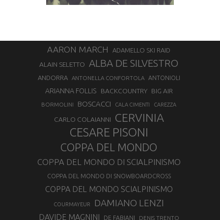
AARON MARCH
ADAMELLO SKI RAID
ALBA DE SILVESTRO
ALAIN SELETTO
ANDORRA
ANTONELLA CONFORTOLA
ANTONIOLI
ARIANNA FOLLIS
BACKCOUNTRY
BIG AIR
BOSCACCI
BORMOLINI
CALA CIMENTI
CAREZZA
CERVINIA
CARLO COLAIANNI
CESARE PISONI
COPPA DEL MONDO
COPPA DEL MONDO DI SCIALPINISMO
COPPA DEL MONDO DI SNOWBOARDCROSS
COPPA DEL MONDO SCIALPINISMO
DAMIANO LENZI
COURMAYEUR
DAVIDE MAGNINI
DE FABIANI
DENIS TRENTO