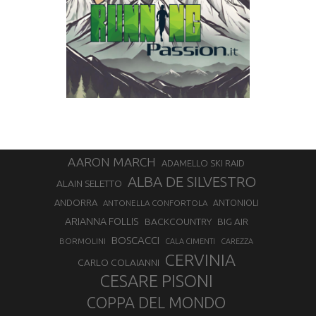
AARON MARCH
ADAMELLO SKI RAID
ALBA DE SILVESTRO
ALAIN SELETTO
ANDORRA
ANTONELLA CONFORTOLA
ANTONIOLI
ARIANNA FOLLIS
BACKCOUNTRY
BIG AIR
BOSCACCI
BORMOLINI
CALA CIMENTI
CAREZZA
CERVINIA
CARLO COLAIANNI
CESARE PISONI
COPPA DEL MONDO