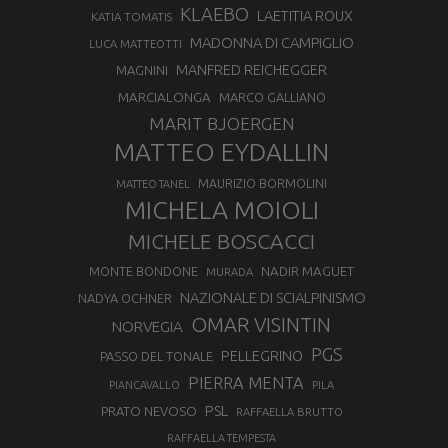
KLAEBO
LAETITIA ROUX
KATIA TOMATIS
MADONNA DI CAMPIGLIO
LUCA MATTEOTTI
MANFRED REICHEGGER
MAGNINI
MARCIALONGA
MARCO GALLIANO
MARIT BJOERGEN
MATTEO EYDALLIN
MAURIZIO BORMOLINI
MATTEO TANEL
MICHELA MOIOLI
MICHELE BOSCACCI
MONTE BONDONE
NADIR MAGUET
MURADA
NAZIONALE DI SCIALPINISMO
NADYA OCHNER
OMAR VISINTIN
NORVEGIA
PGS
PELLEGRINO
PASSO DEL TONALE
PIERRA MENTA
PIANCAVALLO
PILA
PSL
PRATO NEVOSO
RAFFAELLA BRUTTO
RAFFAELLA TEMPESTA