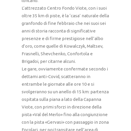
lontano.
L’attrezzato Centro Fondo Viote, con i suoi
oltre 35 km di piste, è la ‘casa’ naturale della
granfondo di fine febbraio che nei suoi sei
anni di storia racconta di significative
presenze e di firme prestigiose nell’albo
d’oro, come quelle di Kowalczyk, Maltsev,
Frasnelli, Shevchenko, Confortola e
Brigadoi, per citarne alcuni.
Le gare, ovviamente confermate secondo i
dettami anti-Covid, scatteranno in
entrambe le giornate alle ore 10 e si
svolgeranno su un anello di 15 km: partenza
ospitata sulla piana a lato della Capanna
Viote, con primi sforzi in direzione della
pista «Val del Merlo» fino alla congiunzione
con la pista «Gervasi» con passaggio in zona
Focolari, per poi transitare nell’area di