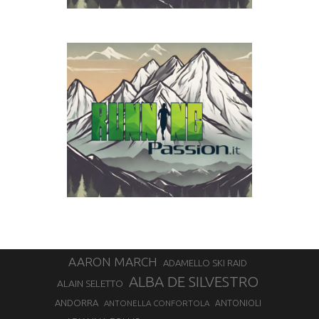
AARON MARCH
ADAMELLO SKI RAID
ALBA DE SILVESTRO
ALAIN SELETTO
ANDORRA
ANTONELLA CONFORTOLA
ANTONIOLI