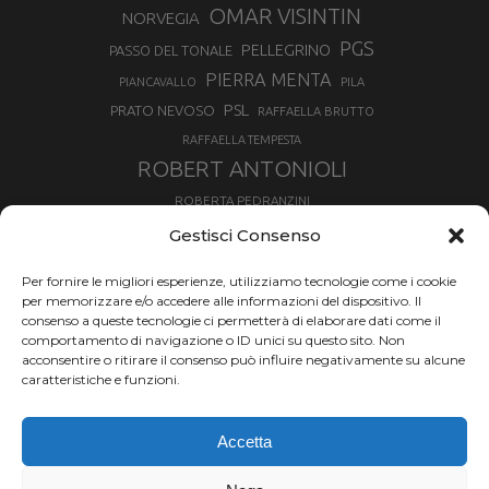
OMAR VISINTIN
NORVEGIA
PGS
PELLEGRINO
PASSO DEL TONALE
PIERRA MENTA
PIANCAVALLO
PILA
PSL
PRATO NEVOSO
RAFFAELLA BRUTTO
RAFFAELLA TEMPESTA
ROBERT ANTONIOLI
ROBERTA PEDRANZINI
ROLAND FISCHNALLER
Gestisci Consenso
RUKA
SCIALPINISMO
SBX
SILVIA BERTAGNA
Per fornire le migliori esperienze, utilizziamo tecnologie come i cookie
SKIALPDEIPARCHI
SKICROSS
SIMONE DEROMEDIS
per memorizzare e/o accedere alle informazioni del dispositivo. Il
consenso a queste tecnologie ci permetterà di elaborare dati come il
SLOPESTYLE
SNOWBOARD
comportamento di navigazione o ID unici su questo sito. Non
SNOWBOARDCROSS
SPRINT
acconsentire o ritirare il consenso può influire negativamente su alcune
TOUR DE SKI
caratteristiche e funzioni.
THERESE JOHAUG
TROFEO MEZZALAMA
TRANSCAVALLO
Accetta
VAL DI FIEMME
VALGRISENCHE
VALANGA
VALMALENCO
VAL MARTELLO
VALTOURNENCHE