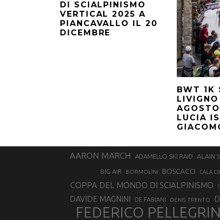
DI SCIALPINISMO
VERTICAL 2025 A
PIANCAVALLO IL 20
DICEMBRE
BWT 1K 
LIVIGNO
AGOSTO
LUCIA I
GIACOM
AARON MARCH
ALAIN 
ADAMELLO SKI RAID
BOSCACCI
BIG AIR
BORMOLINI
CALA CI
COPPA DEL MONDO DI SCIALPINISMO
D
DAVIDE MAGNINI
DE FABIANI
DENIS TRENTO
FEDERICO PELLEGRI