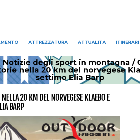
ATTREZZATURA
ATTUALITÀ
ITINERARI
PERSO
AMENTO
ATTREZZATURA
ATTUALITÀ
ITINERARI
 Notizie degli sport in montagna
/
orie nella 20 km del norvegese Kla
settimo Elia Barp
 NELLA 20 KM DEL NORVEGESE KLAEBO E
LIA BARP