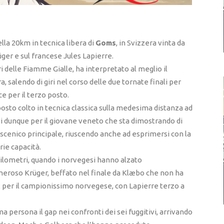
lla 20km in tecnica libera di
Goms
, in Svizzera vinta da
er e sul francese Jules Lapierre.
i delle Fiamme Gialle, ha interpretato al meglio il
, salendo di giri nel corso delle due tornate finali per
ce per il terzo posto.
posto colto in tecnica classica sulla medesima distanza ad
i dunque per il giovane veneto che sta dimostrando di
cenico principale, riuscendo anche ad esprimersi con la
ie capacità.
chilometri, quando i norvegesi hanno alzato
generoso Krüger, beffato nel finale da Klæbo che non ha
″2 per il campionissimo norvegese, con Lapierre terzo a
ma persona il gap nei confronti dei sei fuggitivi, arrivando