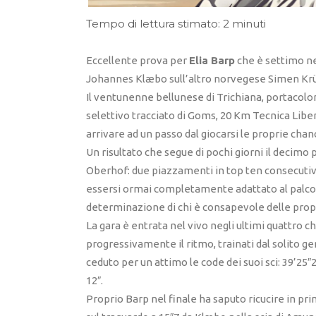
Tempo di lettura stimato: 2 minuti
Eccellente prova per
Elia Barp
che è settimo ne
Johannes Klæbo sull’altro norvegese Simen Krüg
Il ventunenne bellunese di Trichiana, portacolor
selettivo tracciato di Goms, 20 Km Tecnica Libera
arrivare ad un passo dal giocarsi le proprie chan
Un risultato che segue di pochi giorni il decimo 
Oberhof: due piazzamenti in top ten consecutiv
essersi ormai completamente adattato al palcos
determinazione di chi è consapevole delle propr
La gara è entrata nel vivo negli ultimi quattro 
progressivamente il ritmo, trainati dal solito 
ceduto per un attimo le code dei suoi sci: 39’25
12″.
Proprio Barp nel finale ha saputo ricucire in pri