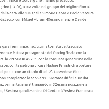
ndsen, Moch e Golberg che l’hanno preceduto.
ino (+31″6), a sua volta nel gruppo dei migliori fino al
 della gara; alle sue spalle Simone Daprà e Paolo Ventura
i distacco, con Mikael Abram 40esimo mentre Davide
a gara femminile: nell’ultima tornata del tracciato
generale è stata protagonista del forcing finale con la
i la vittoria in 45’26″3 con la consueta generosità nella
lsson, con la padrona di casa Nadine Fähndrich a portare
el podio, con un ritardo di soli 2″. La svedese Ebba
no completato la top5 a 9″0. Giornata difficile sin dai
nz prima italiana al traguardo in 32esima posizione a
le, 35esima quindi Martina Di Centa e 37esima Francesca