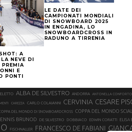
LE DATE DEI
CAMPIONATI MONDIALI
DI SNOWBOARD 2025
IN ENGADINA, LO
SNOWBOARDCROSS IN
RADUNO A TIRRENIA
SHOT: A
 LA NEVE DI
 PREMIA
SONNI E
O PONTI
ALBA DE SILVESTRO
SELETTO
ANDORRA
ANTONELLA CONFORTO
CERVINIA
CESARE PIS
CARLO COLAIANNI
MENTI
CAREZZA
COPPA DEL MONDO SCIA
COPPA DEL MONDO DI SNOWBOARDCROSS
ENNIS BRUNOD
ELISA
DE SILVESTRO
DOBBIACO
EDWIN CORATTI
NO
GIANC
FRANCESCO DE FABIANI
FISCHNALLER