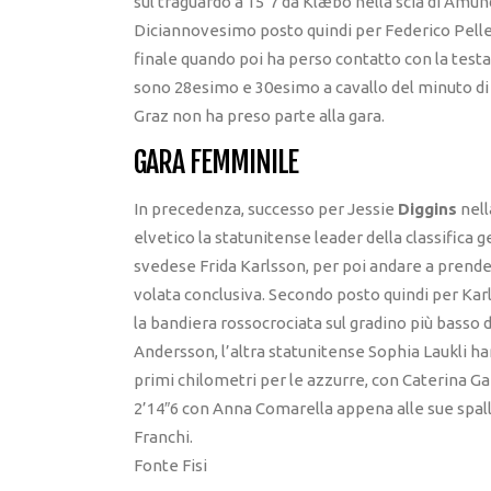
sul traguardo a 15″7 da Klæbo nella scia di Amu
Diciannovesimo posto quindi per Federico Pellegr
finale quando poi ha perso contatto con la testa
sono 28esimo e 30esimo a cavallo del minuto d
Graz non ha preso parte alla gara.
GARA FEMMINILE
In precedenza, successo per Jessie
Diggins
nell
elvetico la statunitense leader della classifica 
svedese Frida Karlsson, per poi andare a prenders
volata conclusiva. Secondo posto quindi per Kar
la bandiera rossocrociata sul gradino più basso d
Andersson, l’altra statunitense Sophia Laukli han
primi chilometri per le azzurre, con Caterina Ga
2’14″6 con Anna Comarella appena alle sue spal
Franchi.
Fonte Fisi