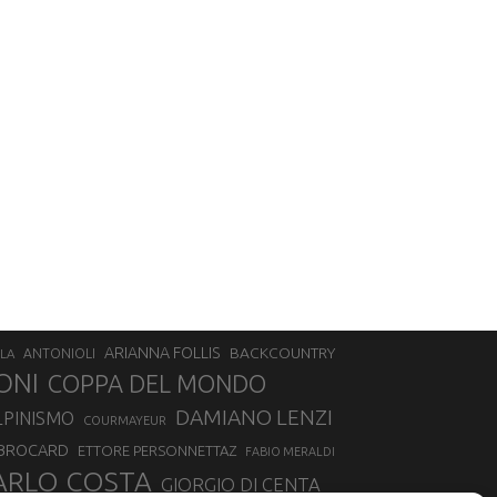
ARIANNA FOLLIS
BACKCOUNTRY
LA
ANTONIOLI
ONI
COPPA DEL MONDO
DAMIANO LENZI
LPINISMO
COURMAYEUR
 BROCARD
ETTORE PERSONNETTAZ
FABIO MERALDI
ARLO COSTA
GIORGIO DI CENTA