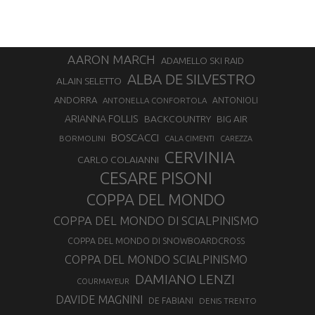
AARON MARCH
ADAMELLO SKI RAID
ALBA DE SILVESTRO
ALAIN SELETTO
ANDORRA
ANTONELLA CONFORTOLA
ANTONIOLI
ARIANNA FOLLIS
BACKCOUNTRY
BIG AIR
BOSCACCI
BORMOLINI
CALA CIMENTI
CAREZZA
CERVINIA
CARLO COLAIANNI
CESARE PISONI
COPPA DEL MONDO
COPPA DEL MONDO DI SCIALPINISMO
COPPA DEL MONDO DI SNOWBOARDCROSS
COPPA DEL MONDO SCIALPINISMO
DAMIANO LENZI
COURMAYEUR
DAVIDE MAGNINI
DE FABIANI
DENIS TRENTO