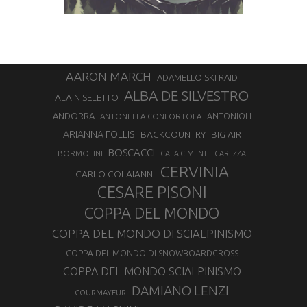
AARON MARCH
ADAMELLO SKI RAID
ALBA DE SILVESTRO
ALAIN SELETTO
ANDORRA
ANTONELLA CONFORTOLA
ANTONIOLI
ARIANNA FOLLIS
BACKCOUNTRY
BIG AIR
BOSCACCI
BORMOLINI
CALA CIMENTI
CAREZZA
CERVINIA
CARLO COLAIANNI
CESARE PISONI
COPPA DEL MONDO
COPPA DEL MONDO DI SCIALPINISMO
COPPA DEL MONDO DI SNOWBOARDCROSS
COPPA DEL MONDO SCIALPINISMO
DAMIANO LENZI
COURMAYEUR