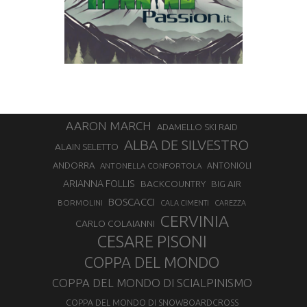
AARON MARCH
ADAMELLO SKI RAID
ALBA DE SILVESTRO
ALAIN SELETTO
ANDORRA
ANTONELLA CONFORTOLA
ANTONIOLI
ARIANNA FOLLIS
BACKCOUNTRY
BIG AIR
BOSCACCI
BORMOLINI
CALA CIMENTI
CAREZZA
CERVINIA
CARLO COLAIANNI
CESARE PISONI
COPPA DEL MONDO
COPPA DEL MONDO DI SCIALPINISMO
COPPA DEL MONDO DI SNOWBOARDCROSS