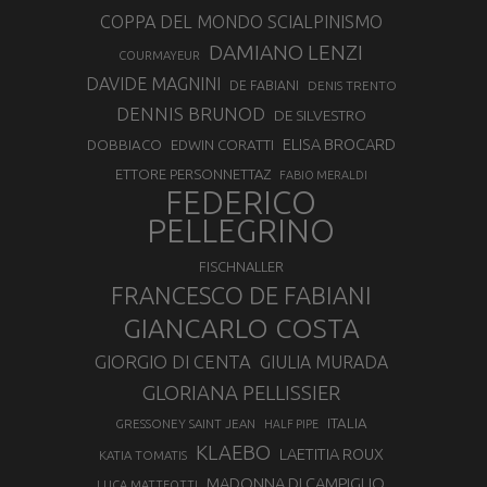
COPPA DEL MONDO SCIALPINISMO
DAMIANO LENZI
COURMAYEUR
DAVIDE MAGNINI
DE FABIANI
DENIS TRENTO
DENNIS BRUNOD
DE SILVESTRO
ELISA BROCARD
DOBBIACO
EDWIN CORATTI
ETTORE PERSONNETTAZ
FABIO MERALDI
FEDERICO
PELLEGRINO
FISCHNALLER
FRANCESCO DE FABIANI
GIANCARLO COSTA
GIORGIO DI CENTA
GIULIA MURADA
GLORIANA PELLISSIER
ITALIA
GRESSONEY SAINT JEAN
HALF PIPE
KLAEBO
LAETITIA ROUX
KATIA TOMATIS
MADONNA DI CAMPIGLIO
LUCA MATTEOTTI