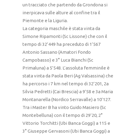
un tracciato che partendo da Grondona si
inerpicava sulle alture al confine tra il
Piemonte e la Liguria.
La categoria maschile è stata vinta da
Simone Ripamonti (Sc Lissone) che con il
tempo di 32’449 ha preceduto di 1’567
Antonio Sassano (Amatori Fondo
Campobasso) e 3° Luca Bianchi (Sc
Primaluna) a 5’548. L’assoluta femminile è
stata vinta da Paola Beri (Ag Valsassina) che
ha percorso i 7 km nel tempo di 32’201, 2a
Silvia Pedretti (Cai Brescia) a 9’58 e 3a Maria
Montanarella (Nordico Serravalle) a 10’127.
Tra i Master B ha vinto Guido Masiero (Sc
Montebelluna) con il tempo di 29’20, 2°
Vittorio Torchitti (Ubi Banca Goggi) a 115 e
3° Giuseppe Gervasoni (Ubi Banca Goggi) a