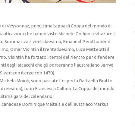
rni di Veysonnaz, penultima tappa di Coppa del mondo di
lificazioni che hanno visto Michele Godino realizzare il
zo Sommariva il ventiduesimo, Emanuel Perathoner il
mo, Omar Visintin il trentaduesimo, Luca Matteotti il
o. Visintin ha forzato i tempi del rientro per difendere
unti dagli attacchi che gli porteranno l’australiano Jarryd
Sivertzen (terzo con 1470).
ichela Moioli, sono passate l’esperta Raffaella Brutto
titreesima), fuori Francesca Gallina. La Coppa del mondo
ultima gara del calendario.
ella canadese Dominique Maltais e dell’austriaco Markus