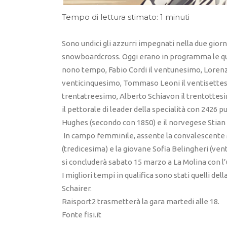
Tempo di lettura stimato: 1 minuti
Sono undici gli azzurri impegnati nella due gio
snowboardcross. Oggi erano in programma le qua
nono tempo, Fabio Cordi il ventunesimo, Loren
venticinquesimo, Tommaso Leoni il ventisettesi
trentatreesimo, Alberto Schiavon il trentottesim
il pettorale di leader della specialità con 2426 p
Hughes (secondo con 1850) e il norvegese Stian 
In campo femminile, assente la convalescente M
(tredicesima) e la giovane Sofia Belingheri (ven
si concluderà sabato 15 marzo a La Molina con l’
I migliori tempi in qualifica sono stati quelli d
Schairer.
Raisport2 trasmetterà la gara martedi alle 18.
Fonte fisi.it