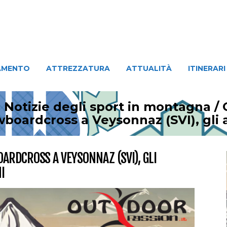
ATTREZZATURA
ATTUALITÀ
ITINERARI
PERSO
AMENTO
ATTREZZATURA
ATTUALITÀ
ITINERARI
 Notizie degli sport in montagna
/
oardcross a Veysonnaz (SVI), gli az
ARDCROSS A VEYSONNAZ (SVI), GLI
I