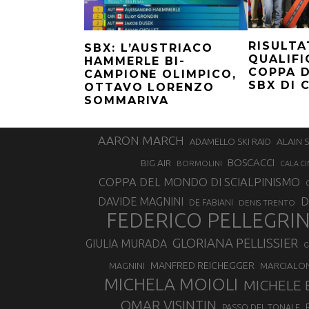
RISULTA
SBX: L’AUSTRIACO
QUALIFI
HAMMERLE BI-
COPPA 
CAMPIONE OLIMPICO,
SBX DI 
OTTAVO LORENZO
SOMMARIVA
AARON MARCH
ALAIN 
ADAMELLO SKI RAID
BOSCACCI
BIG AIR
BORMOLINI
CALA CI
COPPA DEL MONDO DI SCIALPINISMO
D
DAVIDE MAGNINI
DE FABIANI
DENIS TRENTO
FEDERICO PELLEGRI
GLORIANA PELLISSIER
GIULIA MURADA
G
MANFRED REICHEGGER
MAGNINI
MARCIALO
MICHELA MOIOLI
MICHELE 
OMAR VISINTIN
PASSO DEL TONALE