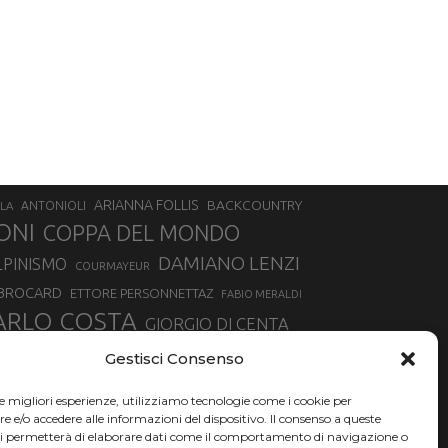
ARIANNA FOLLIS
BACKCOUNTRY
LA
ANTONIOLI
ONI
COPPA DEL MONDO
DAMIANO LENZI
LPINISMO
COURMAYEUR
 BROCARD
ETTORE PERSONNETTAZ
FABIO MERALDI
ARLO COSTA
GIORGIO DI CENTA
IA ROUX
MADONNA DI CAMPIGLIO
LUCA MATTEOTTI
Gestisci Consenso
ALLIN
MAURIZIO BORMOLINI
MATTEO TANEL
le migliori esperienze, utilizziamo tecnologie come i cookie per
NAZIONALE DI SCIALPINISMO
NORVEGIA
NER
e/o accedere alle informazioni del dispositivo. Il consenso a queste
ci permetterà di elaborare dati come il comportamento di navigazione o
PSL
O
RAFFAELLA BRUTTO
RAFFAELLA TEMPESTA