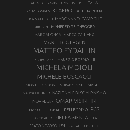
ITALIA
GRESSONEY SAINT JEAN
HALF PIPE
KLAEBO
LAETITIA ROUX
KATIA TOMATIS
MADONNA DI CAMPIGLIO
LUCA MATTEOTTI
MANFRED REICHEGGER
MAGNINI
MARCIALONGA
MARCO GALLIANO
MARIT BJOERGEN
MATTEO EYDALLIN
MAURIZIO BORMOLINI
MATTEO TANEL
MICHELA MOIOLI
MICHELE BOSCACCI
MONTE BONDONE
NADIR MAGUET
MURADA
NAZIONALE DI SCIALPINISMO
NADYA OCHNER
OMAR VISINTIN
NORVEGIA
PGS
PELLEGRINO
PASSO DEL TONALE
PIERRA MENTA
PIANCAVALLO
PILA
PSL
PRATO NEVOSO
RAFFAELLA BRUTTO