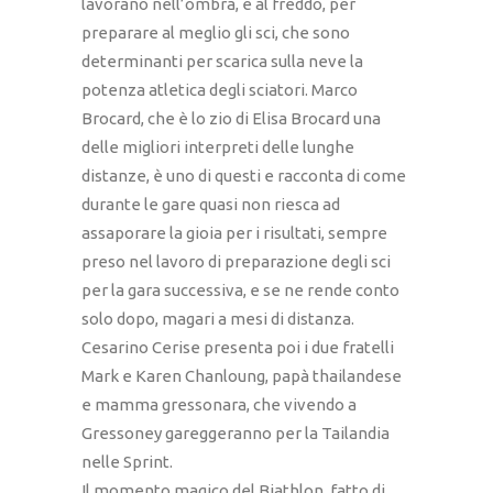
lavorano nell’ombra, e al freddo, per
preparare al meglio gli sci, che sono
determinanti per scarica sulla neve la
potenza atletica degli sciatori. Marco
Brocard, che è lo zio di Elisa Brocard una
delle migliori interpreti delle lunghe
distanze, è uno di questi e racconta di come
durante le gare quasi non riesca ad
assaporare la gioia per i risultati, sempre
preso nel lavoro di preparazione degli sci
per la gara successiva, e se ne rende conto
solo dopo, magari a mesi di distanza.
Cesarino Cerise presenta poi i due fratelli
Mark e Karen Chanloung, papà thailandese
e mamma gressonara, che vivendo a
Gressoney gareggeranno per la Tailandia
nelle Sprint.
Il momento magico del Biathlon, fatto di