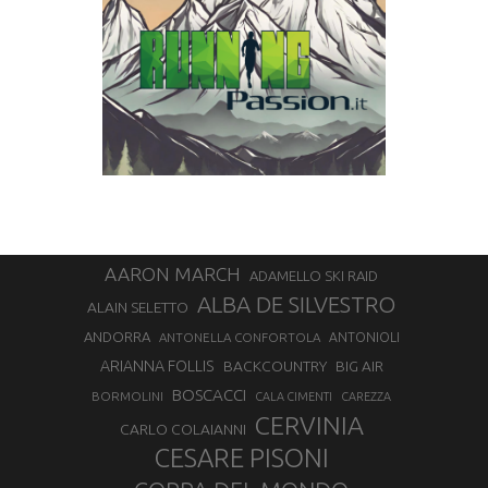
AARON MARCH
ADAMELLO SKI RAID
ALBA DE SILVESTRO
ALAIN SELETTO
ANDORRA
ANTONELLA CONFORTOLA
ANTONIOLI
ARIANNA FOLLIS
BACKCOUNTRY
BIG AIR
BOSCACCI
BORMOLINI
CALA CIMENTI
CAREZZA
CERVINIA
CARLO COLAIANNI
CESARE PISONI