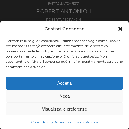
RAFFAELLA TEMPESTA
ROBERT ANTONIOLI
ROBERTA PEDRANZINI
ROLAND FISCHNALLER
Gestisci Consenso
RUKA
SCIALPINISMO
SBX
SILVIA BERTAGNA
Per fornire le migliori esperienze, utilizziamo tecnologie come i cookie
SKIALPDEIPARCHI
SKICROSS
SIMONE DEROMEDIS
per memorizzare e/o accedere alle informazioni del dispositivo. Il
consenso a queste tecnologie ci permetterà di elaborare dati come il
SLOPESTYLE
SNOWBOARD
comportamento di navigazione o ID unici su questo sito. Non
SNOWBOARDCROSS
SPRINT
acconsentire o ritirare il consenso può influire negativamente su alcune
TOUR DE SKI
caratteristiche e funzioni.
THERESE JOHAUG
TROFEO MEZZALAMA
TRANSCAVALLO
Accetta
VAL DI FIEMME
VALGRISENCHE
VALANGA
VALMALENCO
VAL MARTELLO
VALTOURNENCHE
Nega
VERTICAL
Visualizza le preferenze
Chi siamo |
Termini d'uso |
Privacy |
Cookie
Copyright ©2024 Outdoor Passion di Costa
Cookie Policy
Dichiarazione sulla Privacy
Giancarlo, P.I. 11214180017 C.F. CSTGCR63A06L219H.