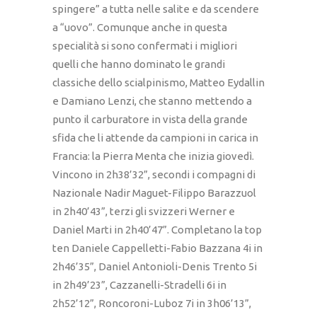
spingere” a tutta nelle salite e da scendere
a “uovo”. Comunque anche in questa
specialità si sono confermati i migliori
quelli che hanno dominato le grandi
classiche dello scialpinismo, Matteo Eydallin
e Damiano Lenzi, che stanno mettendo a
punto il carburatore in vista della grande
sfida che li attende da campioni in carica in
Francia: la Pierra Menta che inizia giovedì.
Vincono in 2h38’32”, secondi i compagni di
Nazionale Nadir Maguet-Filippo Barazzuol
in 2h40’43”, terzi gli svizzeri Werner e
Daniel Marti in 2h40’47”. Completano la top
ten Daniele Cappelletti-Fabio Bazzana 4i in
2h46’35”, Daniel Antonioli-Denis Trento 5i
in 2h49’23”, Cazzanelli-Stradelli 6i in
2h52’12”, Roncoroni-Luboz 7i in 3h06’13”,