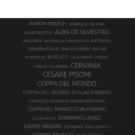
AARON MARCH
ADAMELLO SKI RAID
ALBA DE SILVESTRO
ALAIN SELETTO
ANDORRA
ANTONELLA CONFORTOLA
ANTONIOLI
ARIANNA FOLLIS
BACKCOUNTRY
BIG AIR
BOSCACCI
BORMOLINI
CALA CIMENTI
CAREZZA
CERVINIA
CARLO COLAIANNI
CESARE PISONI
COPPA DEL MONDO
COPPA DEL MONDO DI SCIALPINISMO
COPPA DEL MONDO DI SNOWBOARDCROSS
COPPA DEL MONDO SCIALPINISMO
DAMIANO LENZI
COURMAYEUR
DAVIDE MAGNINI
DE FABIANI
DENIS TRENTO
DENNIS BRUNOD