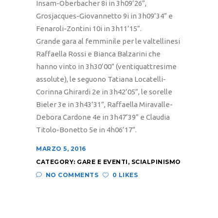
Insam-Oberbacher 8i in 3h09’26”,
Grosjacques-Giovannetto 9i in 3h09’34” e
Fenaroli-Zontini 10i in 3h11’15”.
Grande gara al femminile per le valtellinesi
Raffaella Rossi e Bianca Balzarini che
hanno vinto in 3h30’00” (ventiquattresime
assolute), le seguono Tatiana Locatelli-
Corinna Ghirardi 2e in 3h42’05”, le sorelle
Bieler 3e in 3h43’31”, Raffaella Miravalle-
Debora Cardone 4e in 3h47’39” e Claudia
Titolo-Bonetto 5e in 4h06’17”.
MARZO 5, 2016
CATEGORY:
GARE E EVENTI
,
SCIALPINISMO
NO COMMENTS
0 LIKES