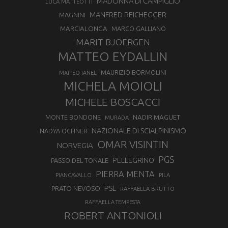
MADONNA DI CAMPIGLIO
LUCA MATTEOTTI
MANFRED REICHEGGER
MAGNINI
MARCIALONGA
MARCO GALLIANO
MARIT BJOERGEN
MATTEO EYDALLIN
MAURIZIO BORMOLINI
MATTEO TANEL
MICHELA MOIOLI
MICHELE BOSCACCI
MONTE BONDONE
NADIR MAGUET
MURADA
NAZIONALE DI SCIALPINISMO
NADYA OCHNER
OMAR VISINTIN
NORVEGIA
PGS
PELLEGRINO
PASSO DEL TONALE
PIERRA MENTA
PIANCAVALLO
PILA
PSL
PRATO NEVOSO
RAFFAELLA BRUTTO
RAFFAELLA TEMPESTA
ROBERT ANTONIOLI