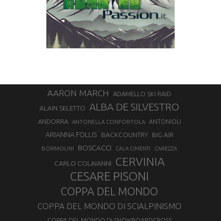
AARON MARCH
ADAMELLO SKI RAID
ALBA DE SILVESTRO
ALAIN SELETTO
ANDORRA
ANTONELLA CONFORTOLA
ANTONIOLI
ARIANNA FOLLIS
BACKCOUNTRY
BIG AIR
BOSCACCI
BORMOLINI
CALA CIMENTI
CAREZZA
CERVINIA
CARLO COLAIANNI
CESARE PISONI
COPPA DEL MONDO
COPPA DEL MONDO DI SCIALPINISMO
COPPA DEL MONDO DI SNOWBOARDCROSS