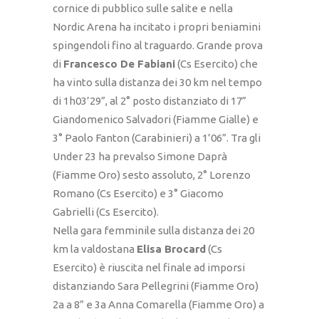
cornice di pubblico sulle salite e nella
Nordic Arena ha incitato i propri beniamini
spingendoli fino al traguardo. Grande prova
di
Francesco De Fabiani
(Cs Esercito) che
ha vinto sulla distanza dei 30 km nel tempo
di 1h03’29”, al 2° posto distanziato di 17”
Giandomenico Salvadori (Fiamme Gialle) e
3° Paolo Fanton (Carabinieri) a 1’06”. Tra gli
Under 23 ha prevalso Simone Daprà
(Fiamme Oro) sesto assoluto, 2° Lorenzo
Romano (Cs Esercito) e 3° Giacomo
Gabrielli (Cs Esercito).
Nella gara femminile sulla distanza dei 20
km la valdostana
Elisa Brocard
(Cs
Esercito) è riuscita nel finale ad imporsi
distanziando Sara Pellegrini (Fiamme Oro)
2a a 8” e 3a Anna Comarella (Fiamme Oro) a