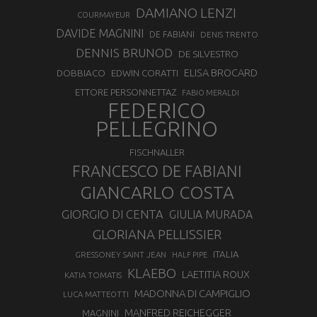
DAMIANO LENZI
COURMAYEUR
DAVIDE MAGNINI
DE FABIANI
DENIS TRENTO
DENNIS BRUNOD
DE SILVESTRO
ELISA BROCARD
DOBBIACO
EDWIN CORATTI
ETTORE PERSONNETTAZ
FABIO MERALDI
FEDERICO
PELLEGRINO
FISCHNALLER
FRANCESCO DE FABIANI
GIANCARLO COSTA
GIORGIO DI CENTA
GIULIA MURADA
GLORIANA PELLISSIER
ITALIA
GRESSONEY SAINT JEAN
HALF PIPE
KLAEBO
LAETITIA ROUX
KATIA TOMATIS
MADONNA DI CAMPIGLIO
LUCA MATTEOTTI
MANFRED REICHEGGER
MAGNINI