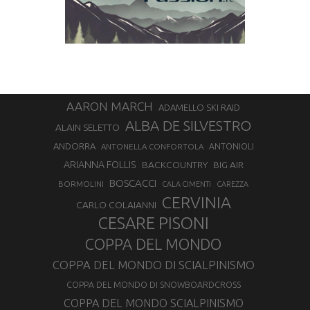
AARON MARCH
ADAMELLO SKI RAID
ALBA DE SILVESTRO
ALAIN SELETTO
ANDORRA
ANTONELLA CONFORTOLA
ANTONIOLI
ARIANNA FOLLIS
BACKCOUNTRY
BIG AIR
BOSCACCI
BORMOLINI
CALA CIMENTI
CAREZZA
CERVINIA
CARLO COLAIANNI
CESARE PISONI
COPPA DEL MONDO
COPPA DEL MONDO DI SCIALPINISMO
COPPA DEL MONDO DI SNOWBOARDCROSS
COPPA DEL MONDO SCIALPINISMO