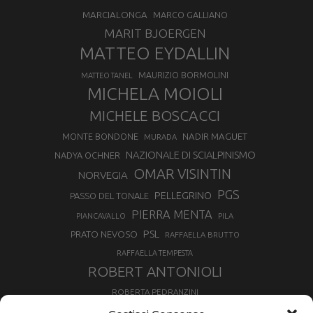
MARCIALONGA
MARCO GALLIANO
MARIT BJOERGEN
MATTEO EYDALLIN
MAURIZIO BORMOLINI
MATTEO TANEL
MICHELA MOIOLI
MICHELE BOSCACCI
MONTE BONDONE
NADIR MAGUET
MURADA
NAZIONALE DI SCIALPINISMO
NADYA OCHNER
OMAR VISINTIN
NORVEGIA
PGS
PELLEGRINO
PASSO DEL TONALE
PIERRA MENTA
PIANCAVALLO
PILA
PSL
PRATO NEVOSO
RAFFAELLA BRUTTO
RAFFAELLA TEMPESTA
ROBERT ANTONIOLI
ROBERTA PEDRANZINI
ROLAND FISCHNALLER