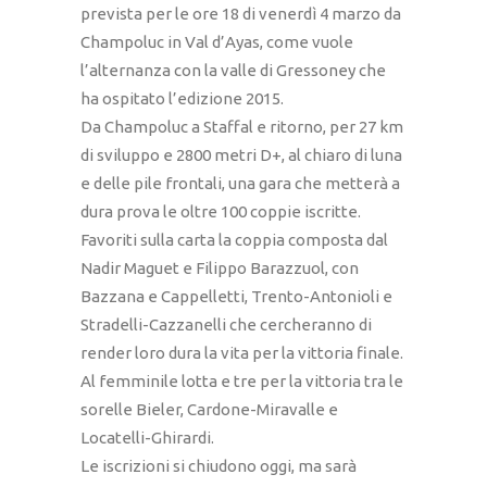
prevista per le ore 18 di venerdì 4 marzo da
Champoluc in Val d’Ayas, come vuole
l’alternanza con la valle di Gressoney che
ha ospitato l’edizione 2015.
Da Champoluc a Staffal e ritorno, per 27 km
di sviluppo e 2800 metri D+, al chiaro di luna
e delle pile frontali, una gara che metterà a
dura prova le oltre 100 coppie iscritte.
Favoriti sulla carta la coppia composta dal
Nadir Maguet e Filippo Barazzuol, con
Bazzana e Cappelletti, Trento-Antonioli e
Stradelli-Cazzanelli che cercheranno di
render loro dura la vita per la vittoria finale.
Al femminile lotta e tre per la vittoria tra le
sorelle Bieler, Cardone-Miravalle e
Locatelli-Ghirardi.
Le iscrizioni si chiudono oggi, ma sarà