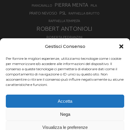
PIERRA MENTA
PIANCAVALLO
PILA
PSL
PRATO NEVOSO
RAFFAELLA BRUTTO
RAFFAELLA TEMPESTA
ROBERT ANTONIOLI
ROBERTA PEDRANZINI
ROLAND FISCHNALLER
Gestisci Consenso
RUKA
SCIALPINISMO
SBX
SILVIA BERTAGNA
Per fornire le migliori esperienze, utilizziamo tecnologie come i cookie
SKIALPDEIPARCHI
SKICROSS
SIMONE DEROMEDIS
per memorizzare e/o accedere alle informazioni del dispositivo. Il
consenso a queste tecnologie ci permetterà di elaborare dati come il
SLOPESTYLE
SNOWBOARD
comportamento di navigazione o ID unici su questo sito. Non
SNOWBOARDCROSS
SPRINT
acconsentire o ritirare il consenso può influire negativamente su alcune
TOUR DE SKI
caratteristiche e funzioni.
THERESE JOHAUG
TROFEO MEZZALAMA
TRANSCAVALLO
Accetta
VAL DI FIEMME
VALGRISENCHE
VALANGA
VALMALENCO
VAL MARTELLO
VALTOURNENCHE
Nega
VERTICAL
Visualizza le preferenze
Chi siamo |
Termini d'uso |
Privacy |
Cookie