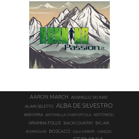
AARON MARCH
ADAMELLO SKI RAID
ALBA DE SILVESTRO
ALAIN SELETTO
ANDORRA
ANTONELLA CONFORTOLA
ANTONIOLI
ARIANNA FOLLIS
BACKCOUNTRY
BIG AIR
BOSCACCI
BORMOLINI
CALA CIMENTI
CAREZZA