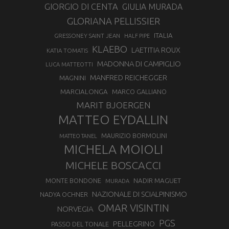
GIORGIO DI CENTA
GIULIA MURADA
GLORIANA PELLISSIER
ITALIA
GRESSONEY SAINT JEAN
HALF PIPE
KLAEBO
LAETITIA ROUX
KATIA TOMATIS
MADONNA DI CAMPIGLIO
LUCA MATTEOTTI
MANFRED REICHEGGER
MAGNINI
MARCIALONGA
MARCO GALLIANO
MARIT BJOERGEN
MATTEO EYDALLIN
MAURIZIO BORMOLINI
MATTEO TANEL
MICHELA MOIOLI
MICHELE BOSCACCI
MONTE BONDONE
NADIR MAGUET
MURADA
NAZIONALE DI SCIALPINISMO
NADYA OCHNER
OMAR VISINTIN
NORVEGIA
PGS
PELLEGRINO
PASSO DEL TONALE