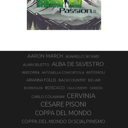
AARON MARCH
ADAMELLO SKI RAID
ALBA DE SILVESTRO
ALAIN SELETTO
ANDORRA
ANTONELLA CONFORTOLA
ANTONIOLI
ARIANNA FOLLIS
BACKCOUNTRY
BIG AIR
BOSCACCI
BORMOLINI
CALA CIMENTI
CAREZZA
CERVINIA
CARLO COLAIANNI
CESARE PISONI
COPPA DEL MONDO
COPPA DEL MONDO DI SCIALPINISMO