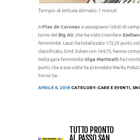
Tempo di lettura stimato: 1 minuti
A
Plan de Corones
si assegnano i titoli di campi
turno del
Big Air
, che ha visto trionfare
Emilian
femminile. Lauzi ha totalizzato 172,25 punti, solo 
classificato, Emil Zulian con 164,75, hanno comp
Nella gara femminile
Olga Martinelli
ha trionf
punti, che a sua volta ha preceduto Marilu Poluz
Forno 5a .
APRILE 6, 2018
CATEGORY:
GARE E EVENTI
,
SN
TUTTO PRONTO
AL PASSO SAN