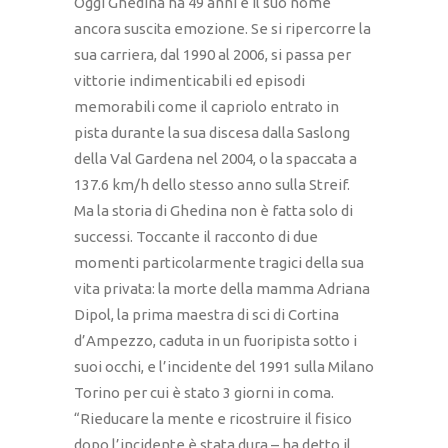
Oggi Ghedina ha 49 anni e il suo nome
ancora suscita emozione. Se si ripercorre la
sua carriera, dal 1990 al 2006, si passa per
vittorie indimenticabili ed episodi
memorabili come il capriolo entrato in
pista durante la sua discesa dalla Saslong
della Val Gardena nel 2004, o la spaccata a
137.6 km/h dello stesso anno sulla Streif.
Ma la storia di Ghedina non è fatta solo di
successi. Toccante il racconto di due
momenti particolarmente tragici della sua
vita privata: la morte della mamma Adriana
Dipol, la prima maestra di sci di Cortina
d’Ampezzo, caduta in un fuoripista sotto i
suoi occhi, e l’incidente del 1991 sulla Milano
Torino per cui è stato 3 giorni in coma.
“Rieducare la mente e ricostruire il fisico
dopo l’incidente è stata dura – ha detto il