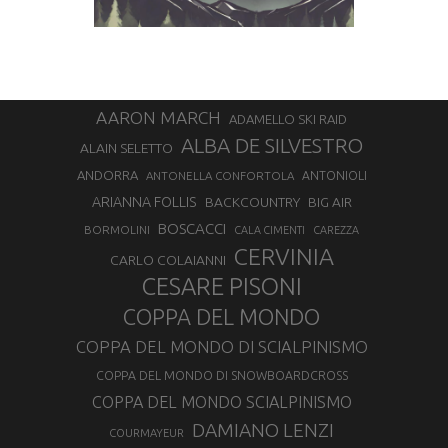
AARON MARCH
ADAMELLO SKI RAID
ALBA DE SILVESTRO
ALAIN SELETTO
ANDORRA
ANTONELLA CONFORTOLA
ANTONIOLI
ARIANNA FOLLIS
BACKCOUNTRY
BIG AIR
BOSCACCI
BORMOLINI
CALA CIMENTI
CAREZZA
CERVINIA
CARLO COLAIANNI
CESARE PISONI
COPPA DEL MONDO
COPPA DEL MONDO DI SCIALPINISMO
COPPA DEL MONDO DI SNOWBOARDCROSS
COPPA DEL MONDO SCIALPINISMO
DAMIANO LENZI
COURMAYEUR