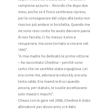
campione azzurro -. Ricordo che dopo due
mesi, anche se il fisico sembrava ripreso,
per le conseguenze del colpo alla testa non
riuscivo più andare in bicicletta. Quando me
ne sono reso conto ho avuto davvero paura
di non farcela. Ci ho messo 4 anni a
recuperare, ma sono tornato a vincere nel
1995”.
“A mia madre ho dedicato le prime vittorie
– ha raccontato Ghedina – perché sono
certo che ne sarebbe stata orgogliosa. Lei
era come me, adorava la velocità, era una
testa calda. Era maestra di sci quando
ancora, per statuto, le scuole accettavano
solo maestri maschi”.
Chiuso con le gare nel 2006, Ghedina è stato
allenatore per alcuni anni, si è dato