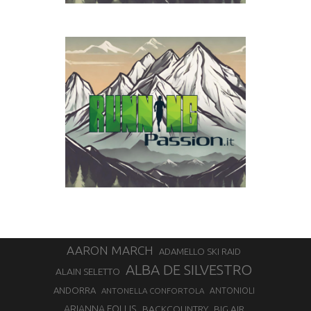
AARON MARCH
ADAMELLO SKI RAID
ALBA DE SILVESTRO
ALAIN SELETTO
ANDORRA
ANTONELLA CONFORTOLA
ANTONIOLI
ARIANNA FOLLIS
BACKCOUNTRY
BIG AIR