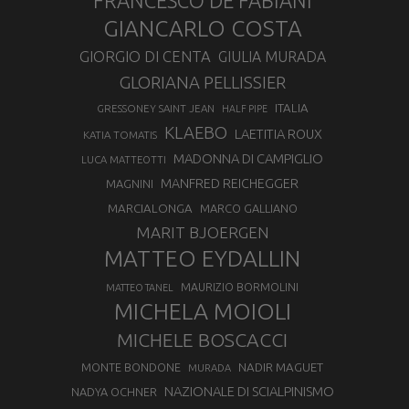
FRANCESCO DE FABIANI
GIANCARLO COSTA
GIORGIO DI CENTA
GIULIA MURADA
GLORIANA PELLISSIER
ITALIA
GRESSONEY SAINT JEAN
HALF PIPE
KLAEBO
LAETITIA ROUX
KATIA TOMATIS
MADONNA DI CAMPIGLIO
LUCA MATTEOTTI
MANFRED REICHEGGER
MAGNINI
MARCIALONGA
MARCO GALLIANO
MARIT BJOERGEN
MATTEO EYDALLIN
MAURIZIO BORMOLINI
MATTEO TANEL
MICHELA MOIOLI
MICHELE BOSCACCI
MONTE BONDONE
NADIR MAGUET
MURADA
NAZIONALE DI SCIALPINISMO
NADYA OCHNER