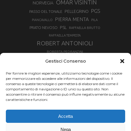
OMAR VISINTIN
NORVEGIA
PGS
PELLEGRINO
PASSO DEL TONALE
PIERRA MENTA
PIANCAVALLO
PILA
PSL
PRATO NEVOSO
RAFFAELLA BRUTTO
RAFFAELLA TEMPESTA
ROBERT ANTONIOLI
ROBERTA PEDRANZINI
ROLAND FISCHNALLER
Gestisci Consenso
RUKA
SCIALPINISMO
SBX
SILVIA BERTAGNA
Per fornire le migliori esperienze, utilizziamo tecnologie come i cookie
SKIALPDEIPARCHI
SKICROSS
SIMONE DEROMEDIS
per memorizzare e/o accedere alle informazioni del dispositivo. Il
consenso a queste tecnologie ci permetterà di elaborare dati come il
SLOPESTYLE
SNOWBOARD
comportamento di navigazione o ID unici su questo sito. Non
SNOWBOARDCROSS
SPRINT
acconsentire o ritirare il consenso può influire negativamente su alcune
TOUR DE SKI
caratteristiche e funzioni.
THERESE JOHAUG
TROFEO MEZZALAMA
TRANSCAVALLO
Accetta
VAL DI FIEMME
VALGRISENCHE
VALANGA
VALMALENCO
VAL MARTELLO
VALTOURNENCHE
Nega