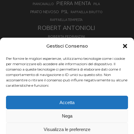
PIERRA MENTA
PIANCAVALLO
PILA
PSL
PRATO NEVOSO
RAFFAELLA BRUTTO
RAFFAELLA TEMPESTA
ROBERT ANTONIOLI
ROBERTA PEDRANZINI
ROLAND FISCHNALLER
Gestisci Consenso
RUKA
SCIALPINISMO
SBX
SILVIA BERTAGNA
Per fornire le migliori esperienze, utilizziamo tecnologie come i cookie
SKIALPDEIPARCHI
SKICROSS
SIMONE DEROMEDIS
per memorizzare e/o accedere alle informazioni del dispositivo. Il
consenso a queste tecnologie ci permetterà di elaborare dati come il
SLOPESTYLE
SNOWBOARD
comportamento di navigazione o ID unici su questo sito. Non
SNOWBOARDCROSS
SPRINT
acconsentire o ritirare il consenso può influire negativamente su alcune
TOUR DE SKI
caratteristiche e funzioni.
THERESE JOHAUG
TROFEO MEZZALAMA
TRANSCAVALLO
Accetta
VAL DI FIEMME
VALGRISENCHE
VALANGA
VALMALENCO
VAL MARTELLO
VALTOURNENCHE
Nega
VERTICAL
Visualizza le preferenze
Chi siamo |
Termini d'uso |
Privacy |
Cookie