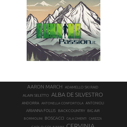
AARON MARCH
ADAMELLO SKI RAID
ALBA DE SILVESTRO
ALAIN SELETTO
ANDORRA
ANTONELLA CONFORTOLA
ANTONIOLI
ARIANNA FOLLIS
BACKCOUNTRY
BIG AIR
BOSCACCI
BORMOLINI
CALA CIMENTI
CAREZZA
CERVINIA