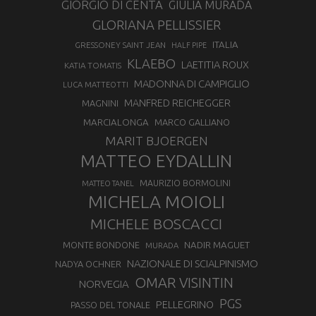
GIORGIO DI CENTA
GIULIA MURADA
GLORIANA PELLISSIER
ITALIA
GRESSONEY SAINT JEAN
HALF PIPE
KLAEBO
LAETITIA ROUX
KATIA TOMATIS
MADONNA DI CAMPIGLIO
LUCA MATTEOTTI
MANFRED REICHEGGER
MAGNINI
MARCIALONGA
MARCO GALLIANO
MARIT BJOERGEN
MATTEO EYDALLIN
MAURIZIO BORMOLINI
MATTEO TANEL
MICHELA MOIOLI
MICHELE BOSCACCI
MONTE BONDONE
NADIR MAGUET
MURADA
NAZIONALE DI SCIALPINISMO
NADYA OCHNER
OMAR VISINTIN
NORVEGIA
PGS
PELLEGRINO
PASSO DEL TONALE