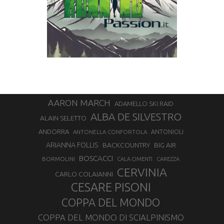
AARON MARCH
ADAMELLO SKI RAID
ALBA DE SILVESTRO
ALAIN SELETTO
ANDORRA
ANTONELLA CONFORTOLA
ANTONIOLI
ARIANNA FOLLIS
BACKCOUNTRY
BIG AIR
BOSCACCI
BORMOLINI
CALA CIMENTI
CAREZZA
CERVINIA
CARLO COLAIANNI
CESARE PISONI
COPPA DEL MONDO
COPPA DEL MONDO DI SCIALPINISMO