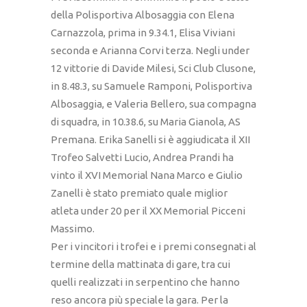
della Polisportiva Albosaggia con Elena
Carnazzola, prima in 9.34.1, Elisa Viviani
seconda e Arianna Corvi terza. Negli under
12 vittorie di Davide Milesi, Sci Club Clusone,
in 8.48.3, su Samuele Ramponi, Polisportiva
Albosaggia, e Valeria Bellero, sua compagna
di squadra, in 10.38.6, su Maria Gianola, AS
Premana. Erika Sanelli si è aggiudicata il XII
Trofeo Salvetti Lucio, Andrea Prandi ha
vinto il XVI Memorial Nana Marco e Giulio
Zanelli è stato premiato quale miglior
atleta under 20 per il XX Memorial Picceni
Massimo.
Per i vincitori i trofei e i premi consegnati al
termine della mattinata di gare, tra cui
quelli realizzati in serpentino che hanno
reso ancora più speciale la gara. Per la