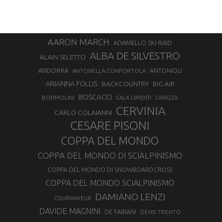
AARON MARCH
ADAMELLO SKI RAID
ALBA DE SILVESTRO
ALAIN SELETTO
ANDORRA
ANTONELLA CONFORTOLA
ANTONIOLI
ARIANNA FOLLIS
BACKCOUNTRY
BIG AIR
BOSCACCI
BORMOLINI
CALA CIMENTI
CAREZZA
CERVINIA
CARLO COLAIANNI
CESARE PISONI
COPPA DEL MONDO
COPPA DEL MONDO DI SCIALPINISMO
COPPA DEL MONDO DI SNOWBOARDCROSS
COPPA DEL MONDO SCIALPINISMO
DAMIANO LENZI
COURMAYEUR
DAVIDE MAGNINI
DE FABIANI
DENIS TRENTO