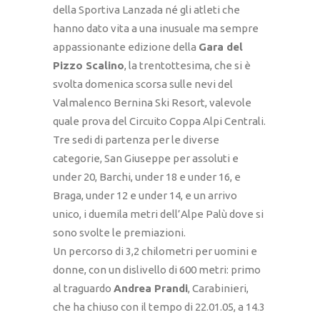
della Sportiva Lanzada né gli atleti che
hanno dato vita a una inusuale ma sempre
appassionante edizione della
Gara del
Pizzo Scalino
, la trentottesima, che si è
svolta domenica scorsa sulle nevi del
Valmalenco Bernina Ski Resort, valevole
quale prova del Circuito Coppa Alpi Centrali.
Tre sedi di partenza per le diverse
categorie, San Giuseppe per assoluti e
under 20, Barchi, under 18 e under 16, e
Braga, under 12 e under 14, e un arrivo
unico, i duemila metri dell’Alpe Palù dove si
sono svolte le premiazioni.
Un percorso di 3,2 chilometri per uomini e
donne, con un dislivello di 600 metri: primo
al traguardo
Andrea Prandi
, Carabinieri,
che ha chiuso con il tempo di 22.01.05, a 14.3