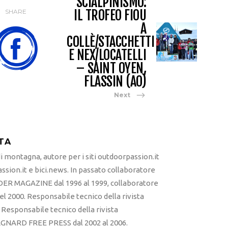
SCIALPINISMO:
IL TROFEO FIOU
SHARE
A
COLLÈ/STACCHETTI
E NEX/LOCATELLI
– SAINT OYEN,
FLASSIN (AO)
Next
TA
 montagna, autore per i siti outdoorpassion.it
sion.it e bici.news. In passato collaboratore
ER MAGAZINE dal 1996 al 1999, collaboratore
l 2000. Responsabile tecnico della rivista
esponsabile tecnico della rivista
RD FREE PRESS dal 2002 al 2006.