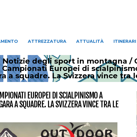
ATTREZZATURA
ATTUALITÀ
ITINERARI
PERSO
AMENTO
ATTREZZATURA
ATTUALITÀ
ITINERARI
 Notizie degli sport in montagna
/
 Campionati Europei di scialpinismo 
ra a squadre. La Svizzera vince tra 
MPIONATI EUROPEI DI SCIALPINISMO A
 GARA A SQUADRE. LA SVIZZERA VINCE TRA LE