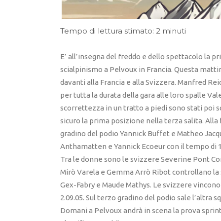
Tempo di lettura stimato: 2 minuti
E’ all’insegna del freddo e dello spettacolo la p
scialpinismo a Pelvoux in Francia. Questa mattin
davanti alla Francia e alla Svizzera. Manfred 
per tutta la durata della gara alle loro spalle Va
scorrettezza in un tratto a piedi sono stati poi sq
sicuro la prima posizione nella terza salita. All
gradino del podio Yannick Buffet e Matheo Jacq
Anthamatten e Yannick Ecoeur con il tempo di 1
Tra le donne sono le svizzere Severine Pont Comb
Mirò Varela e Gemma Arrò Ribot controllano la
Gex-Fabry e Maude Mathys. Le svizzere vincono 
2.09.05. Sul terzo gradino del podio sale l’altra
Domani a Pelvoux andrà in scena la prova sprin