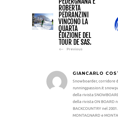
PEDERGNANA E
ROBERTA
PEDRANZINI
VINCONO LA
QUARTA
EDIZIONE DEL
TOUR DE SAS.
Previous
GIANCARLO COS
Snowboarder, corridore di
runningpassion.it snowpas
della rivista SNOWBOARD
della rivista ON BOARD ne
BACKCOUNTRY nel 2001. R
MONTAGNARD e MONTAGNA