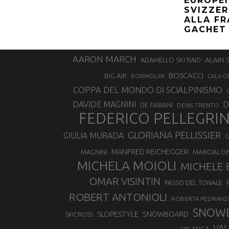
EUROPEI
SVIZZER
ALLA FR
GACHET
AARON MARCH
ALAIN 
ADAMELLO SKI RAID
BOSCACCI
BIG AIR
BORMOLINI
CALA CI
COPPA DEL MONDO DI SCIALPINISMO
D
DAVIDE MAGNINI
DE FABIANI
DENIS TRENTO
FEDERICO PELLEGRI
GLORIANA PELLISSIER
GIULIA MURADA
G
MANFRED REICHEGGER
MAGNINI
MARCIALO
MICHELA MOIOLI
MICHELE 
OMAR VISINTIN
PASSO DEL TONALE
ROBERT ANTONIOLI
ROBERTA PEDRANZI
SNOW
SLOPESTYLE
SNOWBOARD
SKICROSS
VAL
VALANGA