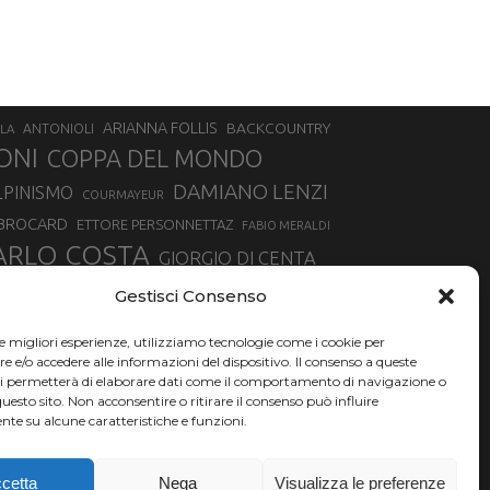
ARIANNA FOLLIS
BACKCOUNTRY
LA
ANTONIOLI
ONI
COPPA DEL MONDO
DAMIANO LENZI
LPINISMO
COURMAYEUR
 BROCARD
ETTORE PERSONNETTAZ
FABIO MERALDI
ARLO COSTA
GIORGIO DI CENTA
IA ROUX
MADONNA DI CAMPIGLIO
LUCA MATTEOTTI
Gestisci Consenso
ALLIN
MAURIZIO BORMOLINI
MATTEO TANEL
le migliori esperienze, utilizziamo tecnologie come i cookie per
NAZIONALE DI SCIALPINISMO
NORVEGIA
NER
e/o accedere alle informazioni del dispositivo. Il consenso a queste
ci permetterà di elaborare dati come il comportamento di navigazione o
PSL
O
RAFFAELLA BRUTTO
RAFFAELLA TEMPESTA
questo sito. Non acconsentire o ritirare il consenso può influire
te su alcune caratteristiche e funzioni.
SKIALPDEIPARCHI
SILVIA BERTAGNA
SIMONE DEROMEDIS
SKI
TROFEO MEZZALAMA
TRANSCAVALLO
cetta
Nega
Visualizza le preferenze
VERTICAL