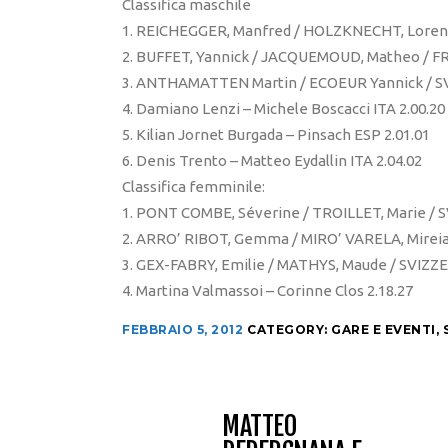
Classifica maschile
1. REICHEGGER, Manfred / HOLZKNECHT, Lorenzo
2. BUFFET, Yannick / JACQUEMOUD, Matheo / FR
3. ANTHAMATTEN Martin / ECOEUR Yannick / SV
4. Damiano Lenzi – Michele Boscacci ITA 2.00.20
5. Kilian Jornet Burgada – Pinsach ESP 2.01.01
6. Denis Trento – Matteo Eydallin ITA 2.04.02
Classifica femminile:
1. PONT COMBE, Séverine / TROILLET, Marie / S
2. ARRO’ RIBOT, Gemma / MIRO’ VARELA, Mireia
3. GEX-FABRY, Emilie / MATHYS, Maude / SVIZZE
4. Martina Valmassoi – Corinne Clos 2.18.27
FEBBRAIO 5, 2012
CATEGORY:
GARE E EVENTI
,
MATTEO