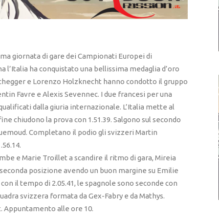
rima giornata di gare dei Campionati Europei di
a l’Italia ha conquistato una bellissima medaglia d’oro
Reichegger e Lorenzo Holzknecht hanno condotto il gruppo
lentin Favre e Alexis Sevennec. I due francesi per una
ualificati dalla giuria internazionale. L’Italia mette al
a fine chiudono la prova con 1.51.39. Salgono sul secondo
uemoud. Completano il podio gli svizzeri Martin
.56.14.
e e Marie Troillet a scandire il ritmo di gara, Mireia
 seconda posizione avendo un buon margine su Emilie
con il tempo di 2.05.41, le spagnole sono seconde con
 squadra svizzera formata da Gex-Fabry e da Mathys.
t. Appuntamento alle ore 10.