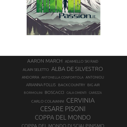
AARON MARCH
ADAMELLO SKI RAID
ALBA DE SILVESTRO
ALAIN SELETTO
ANDORRA
ANTONELLA CONFORTOLA
ANTONIOLI
ARIANNA FOLLIS
BACKCOUNTRY
BIG AIR
BOSCACCI
BORMOLINI
CALA CIMENTI
CAREZZA
CERVINIA
CARLO COLAIANNI
CESARE PISONI
COPPA DEL MONDO
COPPA DEL MONDO DI SCIALPINISMO