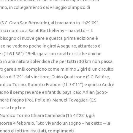
ino, in collegamento dal villaggio olimpico di
(S.C. Gran San Bernardo), al traguardo in 1h29’09”.
 sci nordico a Saint Barthélemy – ha detto –. Il
bisogno di nuove gare e questa prima edizione è
 se ne vedono poche in giro! A seguire, attardato di
i (1h31’38”): “Bella gara con caratteristiche uniche:
 in una natura splendida che per tutti i 30 km non passa
ero gare simili compiono come minimo 2 giri di un circuito.
to di 3’29” dal vincitore, Guido Quattrone (S.C. Fallère,
ordico Torino, Roberto Fraboni (1h 34’11”) e quinto André
uono il sempreverde enfant du pays Italo Arlian (Sc St-
dré Fragno (Pol. Pollein), Manuel Tovagliari (C.S.
re la top ten.
 Nordico Torino Chiara Caminada (1h 42’28”), già
scorsa 4 febbraio. “Sto vivendo un sogno – ha detto – la
ndo gli ottimi risultati, complimenti