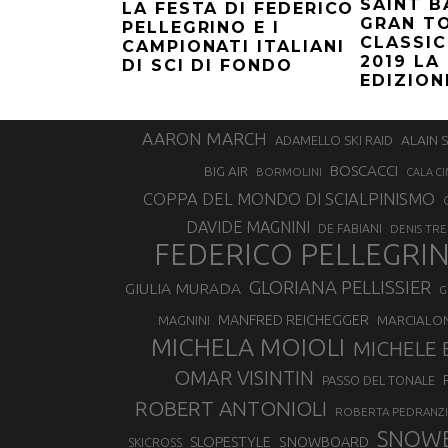
SAINT 
LA FESTA DI FEDERICO
GRAN T
PELLEGRINO E I
CLASSIC
CAMPIONATI ITALIANI
2019 LA
DI SCI DI FONDO
EDIZION
AARON MARCH
ALAIN 
ADAMELLO SKI RAID
BOSCACCI
BIG AIR
BORMOLINI
CALA CI
COPPA DEL MONDO DI SCIALPINISMO
DAVIDE MAGNINI
DE FABIANI
DENIS TR
FEDERICO PELLEGRI
GLORIANA PELLISSIER
GIULIA MURADA
G
MANFRED REICHEGGER
MAGNINI
MARCIALO
MICHELA MOIOLI
MICHELE 
OMAR VISINTIN
PASSO DEL TONALE
ROBERT ANTONIOLI
ROBERTA PEDRANZI
SNOW
SLOPESTYLE
SNOWBOARD
SKICROSS