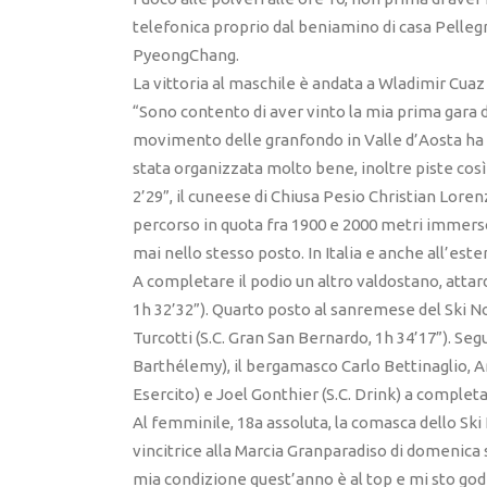
telefonica proprio dal beniamino di casa Pellegr
PyeongChang.
La vittoria al maschile è andata a Wladimir Cuaz 
“Sono contento di aver vinto la mia prima gara di
movimento delle granfondo in Valle d’Aosta ha 
stata organizzata molto bene, inoltre piste così
2’29”, il cuneese di Chiusa Pesio Christian Lorenz
percorso in quota fra 1900 e 2000 metri immerso
mai nello stesso posto. In Italia e anche all’est
A completare il podio un altro valdostano, attarda
1h 32’32”). Quarto posto al sanremese del Ski N
Turcotti (S.C. Gran San Bernardo, 1h 34’17”). Seg
Barthélemy), il bergamasco Carlo Bettinaglio, An
Esercito) e Joel Gonthier (S.C. Drink) a completa
Al femminile, 18a assoluta, la comasca dello Ski
vincitrice alla Marcia Granparadiso di domenica 
mia condizione quest’anno è al top e mi sto gode