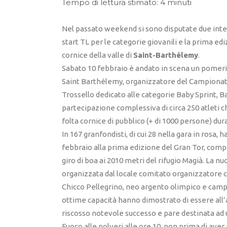
Tempo di lettura stimato: 4 minuti
Nel passato weekend si sono disputate due inte
start TL per le categorie giovanili e la prima ed
cornice della valle di
Saint-Barthélemy
.
Sabato 10 febbraio è andato in scena un pomerigg
Saint Barthélemy, organizzatore del Campionat
Trossello dedicato alle categorie Baby Sprint, Ba
partecipazione complessiva di circa 250 atleti 
folta cornice di pubblico (+ di 1000 persone) du
In 167 granfondisti, di cui 28 nella gara in ros
febbraio alla prima edizione del Gran Tor, compe
giro di boa ai 2010 metri del rifugio Magià. La 
organizzata dal locale comitato organizzatore 
Chicco Pellegrino, neo argento olimpico e cam
ottime capacità hanno dimostrato di essere all
riscosso notevole successo e pare destinata ad 
Fuoco alle polveri alle ore 10, non prima di aver 