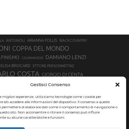
ARIANNA FOLLIS
BACKCOUNTRY
LA
ANTONIOLI
ONI
COPPA DEL MONDO
DAMIANO LENZI
LPINISMO
COURMAYEUR
ELISA BROCARD
ETTORE PERSONNETTAZ
ARLO COSTA
GIORGIO DI CENTA
IA ROUX
MADONNA DI CAMPIGLIO
LUCA MATTEOTTI
Gestisci Consenso
ALLIN
MAURIZIO BORMOLINI
MATTEO TANEL
le migliori esperienze, utilizziamo tecnologie come i cookie per
NAZIONALE DI SCIALPINISMO
NORVEGIA
NER
e/o accedere alle informazioni del dispositivo. Il consenso a queste
ci permetterà di elaborare dati come il comportamento di navigazione o
PSL
O
RAFFAELLA BRUTTO
RAFFAELLA TEMPESTA
questo sito. Non acconsentire o ritirare il consenso può influire
te su alcune caratteristiche e funzioni.
SKIALPDEIPARCHI
SILVIA BERTAGNA
SIMONE DEROMEDIS
SKI
TROFEO MEZZALAMA
TRANSCAVALLO