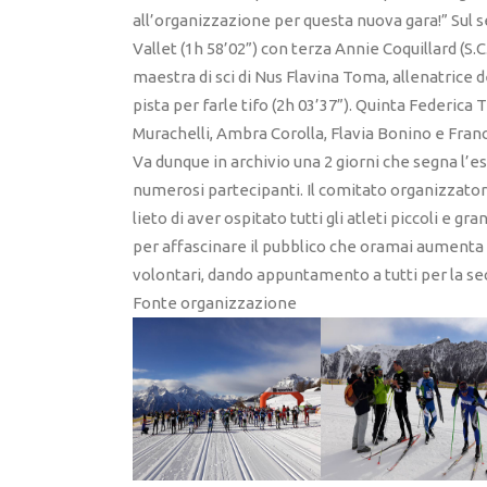
all’organizzazione per questa nuova gara!” Sul
Vallet (1h 58’02”) con terza Annie Coquillard (S.C
maestra di sci di Nus Flavina Toma, allenatrice d
pista per farle tifo (2h 03’37”). Quinta Federica 
Murachelli, Ambra Corolla, Flavia Bonino e Fra
Va dunque in archivio una 2 giorni che segna l’es
numerosi partecipanti. Il comitato organizzator
lieto di aver ospitato tutti gli atleti piccoli e gr
per affascinare il pubblico che oramai aumenta di
volontari, dando appuntamento a tutti per la se
Fonte organizzazione