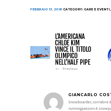
FEBBRAIO 13, 2018
CATEGORY:
GARE E EVENTI
L’AMERICANA
CHLOE KIM
VINCE IL TITOLO
OLIMPICO
NELL’HALF PIPE
Previous
GIANCARLO COS
Snowboarder, corridore di
runningpassion.it snowpas