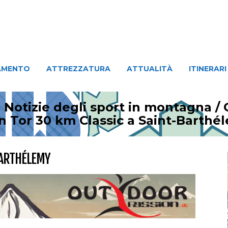
ATTREZZATURA
ATTUALITÀ
ITINERARI
PERSO
AMENTO
ATTREZZATURA
ATTUALITÀ
ITINERARI
 Notizie degli sport in montagna
/
n Tor 30 km Classic a Saint-Barthé
BARTHÉLEMY