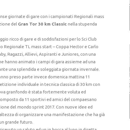
nse giornate di gare con i campionati Regionali mass
izione del
Gran Tor 30 km Classic
nella stupenda
io ricco di gare e di soddisfazioni per lo Sci Club
o Regionale TL mass start – Coppa Hector e Carlo
by, Ragazzi, Allievi, Aspiranti e Juniores, con una
che hanno animato i campi di gara assieme ad una
rante una splendida e soleggiata giornata invernale.
a, hanno preso parte invece domenica mattina 11
tizione individuale in tecnica classica di 30 km con
nuova granfondo è stata fortemente voluta ed
composto da 11 sportivi ed amici del compaesano
pione del mondo sprint 2017. Con nuove idee ed
’altezza di organizzare una manifestazione che ha già
un grande futuro.
ricevuto un saluto ed un in bocca al lupo in diretta