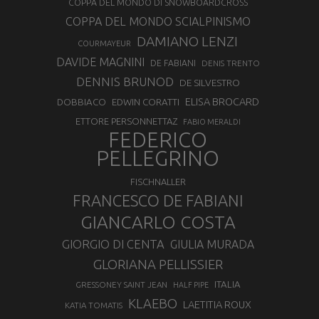
COPPA DEL MONDO DI SNOWBOARDCROSS
COPPA DEL MONDO SCIALPINISMO
DAMIANO LENZI
COURMAYEUR
DAVIDE MAGNINI
DE FABIANI
DENIS TRENTO
DENNIS BRUNOD
DE SILVESTRO
ELISA BROCARD
DOBBIACO
EDWIN CORATTI
ETTORE PERSONNETTAZ
FABIO MERALDI
FEDERICO
PELLEGRINO
FISCHNALLER
FRANCESCO DE FABIANI
GIANCARLO COSTA
GIORGIO DI CENTA
GIULIA MURADA
GLORIANA PELLISSIER
ITALIA
GRESSONEY SAINT JEAN
HALF PIPE
KLAEBO
LAETITIA ROUX
KATIA TOMATIS