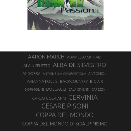
AARON MARCH
ADAMELLO SKI RAID
ALBA DE SILVESTRO
ALAIN SELETTO
ANDORRA
ANTONELLA CONFORTOLA
ANTONIOLI
ARIANNA FOLLIS
BACKCOUNTRY
BIG AIR
BOSCACCI
BORMOLINI
CALA CIMENTI
CAREZZA
CERVINIA
CARLO COLAIANNI
CESARE PISONI
COPPA DEL MONDO
COPPA DEL MONDO DI SCIALPINISMO