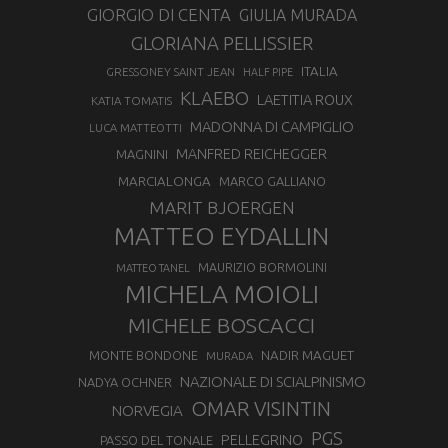
GIORGIO DI CENTA
GIULIA MURADA
GLORIANA PELLISSIER
ITALIA
GRESSONEY SAINT JEAN
HALF PIPE
KLAEBO
LAETITIA ROUX
KATIA TOMATIS
MADONNA DI CAMPIGLIO
LUCA MATTEOTTI
MANFRED REICHEGGER
MAGNINI
MARCIALONGA
MARCO GALLIANO
MARIT BJOERGEN
MATTEO EYDALLIN
MAURIZIO BORMOLINI
MATTEO TANEL
MICHELA MOIOLI
MICHELE BOSCACCI
MONTE BONDONE
NADIR MAGUET
MURADA
NAZIONALE DI SCIALPINISMO
NADYA OCHNER
OMAR VISINTIN
NORVEGIA
PGS
PELLEGRINO
PASSO DEL TONALE