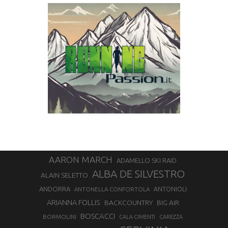
AARON MARCH
ADAMELLO SKI RAID
ALBA DE SILVESTRO
ALAIN SELETTO
ANDORRA
ANTONELLA CONFORTOLA
ANTONIOLI
ARIANNA FOLLIS
BACKCOUNTRY
BIG AIR
BOSCACCI
BORMOLINI
CALA CIMENTI
CAREZZA