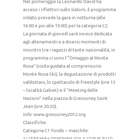
Nel pomeriggio la Leonardo David ha
acceso i riflettori sullo slalom, il programma
iridato prevede la gara in notturna (alle
16.00 e poi alle 19.00) per la categoria C2.
La giornata di giovedì sarà invece dedicata
agli allenamenti e a diversi momenti di
incontro tra i ragazzi di tante nazionalità, in
programma ci sono l’“Omaggio al Monte
Rosa” (visita guidata al comprensorio
Monte Rosa Ski), la degustazione di prodotti
valdostani, lo spettacolo di freestyle (ore 13
– località Gabiet) e il “Meeting delle
Nazioni” nella piazza di Gressoney Saint
Jean (ore 20.30).
Info: www.gressoney2012.org
Classifiche:
Categoria C1 Fondo – maschile:
1 LITEF Miha OSNOVNA SOLA GORJE (SLO)