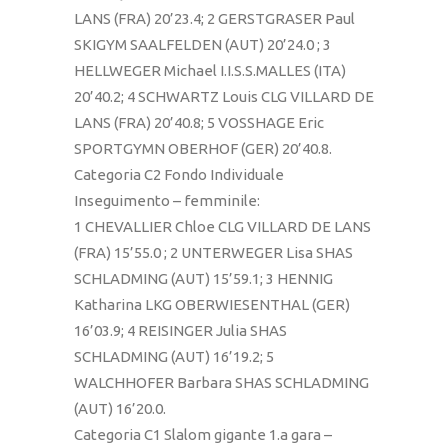
LANS (FRA) 20’23.4; 2 GERSTGRASER Paul
SKIGYM SAALFELDEN (AUT) 20’24.0 ; 3
HELLWEGER Michael I.I.S.S.MALLES (ITA)
20’40.2; 4 SCHWARTZ Louis CLG VILLARD DE
LANS (FRA) 20’40.8; 5 VOSSHAGE Eric
SPORTGYMN OBERHOF (GER) 20’40.8.
Categoria C2 Fondo Individuale
Inseguimento – femminile:
1 CHEVALLIER Chloe CLG VILLARD DE LANS
(FRA) 15’55.0 ; 2 UNTERWEGER Lisa SHAS
SCHLADMING (AUT) 15’59.1; 3 HENNIG
Katharina LKG OBERWIESENTHAL (GER)
16’03.9; 4 REISINGER Julia SHAS
SCHLADMING (AUT) 16’19.2; 5
WALCHHOFER Barbara SHAS SCHLADMING
(AUT) 16’20.0.
Categoria C1 Slalom gigante 1.a gara –