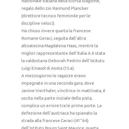
Nazionale Italiana della scorsa stagione,
regalo dello zio Raimund Plancker
(direttore tecnico femminile per le
discipline veloci).
Ha chiuso invece quarta la francese
Romane Geraci, seguita dall’altra
altoatesina Magdalena Haas, mentre la
miglior rappresentante dell’Italia A è stata
la valdostana Deborah Pedrini dell’Istituto
Luigi Einaudi di Aosta (15.a).
A mezzogiorno le ragazze erano
impegnate in una seconda gara, dove
Janine Vierthaler, vincitrice in mattinata, è
uscita nella parte iniziale della pista,
complice un errore tra le prime porte. La
defezione dell’austriaca ha spianato la
strada alla francese Geraci (41’’64)
dell’Istituto Bourg Saint Maurice, quarta