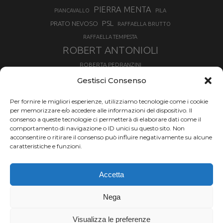
PIERRA MENTA
PIANCAVALLO
PILA
PSL
PRATO NEVOSO
RAFFAELLA BRUTTO
RAFFAELLA TEMPESTA
ROBERT ANTONIOLI
ROBERTA PEDRANZINI
ROLAND FISCHNALLER
Gestisci Consenso
RUKA
SCIALPINISMO
SBX
SILVIA BERTAGNA
Per fornire le migliori esperienze, utilizziamo tecnologie come i cookie
SKIALPDEIPARCHI
SKICROSS
SIMONE DEROMEDIS
per memorizzare e/o accedere alle informazioni del dispositivo. Il
consenso a queste tecnologie ci permetterà di elaborare dati come il
SLOPESTYLE
SNOWBOARD
comportamento di navigazione o ID unici su questo sito. Non
SNOWBOARDCROSS
SPRINT
acconsentire o ritirare il consenso può influire negativamente su alcune
TOUR DE SKI
caratteristiche e funzioni.
THERESE JOHAUG
TROFEO MEZZALAMA
TRANSCAVALLO
Accetta
VAL DI FIEMME
VALGRISENCHE
VALANGA
VALMALENCO
VAL MARTELLO
VALTOURNENCHE
Nega
VERTICAL
Visualizza le preferenze
Chi siamo |
Termini d'uso |
Privacy |
Cookie