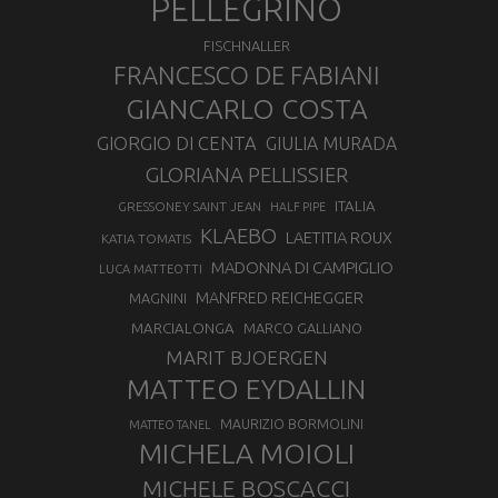
PELLEGRINO
FISCHNALLER
FRANCESCO DE FABIANI
GIANCARLO COSTA
GIORGIO DI CENTA
GIULIA MURADA
GLORIANA PELLISSIER
ITALIA
GRESSONEY SAINT JEAN
HALF PIPE
KLAEBO
LAETITIA ROUX
KATIA TOMATIS
MADONNA DI CAMPIGLIO
LUCA MATTEOTTI
MANFRED REICHEGGER
MAGNINI
MARCIALONGA
MARCO GALLIANO
MARIT BJOERGEN
MATTEO EYDALLIN
MAURIZIO BORMOLINI
MATTEO TANEL
MICHELA MOIOLI
MICHELE BOSCACCI