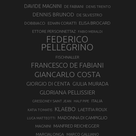
DAVIDE MAGNINI
DE FABIANI
DENIS TRENTO
DENNIS BRUNOD
DE SILVESTRO
ELISA BROCARD
DOBBIACO
EDWIN CORATTI
ETTORE PERSONNETTAZ
FABIO MERALDI
FEDERICO
PELLEGRINO
FISCHNALLER
FRANCESCO DE FABIANI
GIANCARLO COSTA
GIORGIO DI CENTA
GIULIA MURADA
GLORIANA PELLISSIER
ITALIA
GRESSONEY SAINT JEAN
HALF PIPE
KLAEBO
LAETITIA ROUX
KATIA TOMATIS
MADONNA DI CAMPIGLIO
LUCA MATTEOTTI
MANFRED REICHEGGER
MAGNINI
MARCIALONGA
MARCO GALLIANO