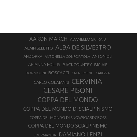
AARON MARCH
ADAMELLO SKI RAID
ALBA DE SILVESTRO
ALAIN SELETTO
ANDORRA
ANTONELLA CONFORTOLA
ANTONIOLI
ARIANNA FOLLIS
BACKCOUNTRY
BIG AIR
BOSCACCI
BORMOLINI
CALA CIMENTI
CAREZZA
CERVINIA
CARLO COLAIANNI
CESARE PISONI
COPPA DEL MONDO
COPPA DEL MONDO DI SCIALPINISMO
COPPA DEL MONDO DI SNOWBOARDCROSS
COPPA DEL MONDO SCIALPINISMO
DAMIANO LENZI
COURMAYEUR