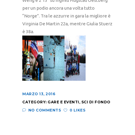
Weng e 2’13” su Ingvild Flugstad Oestberg
per un podio ancora una volta tutto
“Norge”. Tra le azzurre in gara la migliore è
Virginia De Martin 22a, mentre Giulia Stuerz
è 38a.
MARZO 13, 2016
CATEGORY:
GARE E EVENTI
,
SCI DI FONDO
NO COMMENTS
0 LIKES