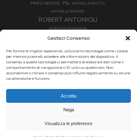
PSL
PRATO NEVOSO
RAFFAELLA BRUTTO
RAFFAELLA TEMPESTA
ROBERT ANTONIOLI
ROBERTA PEDRANZINI
ROLAND FISCHNALLER
Gestisci Consenso
RUKA
SCIALPINISMO
SBX
SILVIA BERTAGNA
Per fornire le migliori esperienze, utilizziamo tecnologie come i cookie
SKIALPDEIPARCHI
SKICROSS
SIMONE DEROMEDIS
per memorizzare e/o accedere alle informazioni del dispositivo. Il
consenso a queste tecnologie ci permetterà di elaborare dati come il
SLOPESTYLE
SNOWBOARD
comportamento di navigazione o ID unici su questo sito. Non
SNOWBOARDCROSS
SPRINT
acconsentire o ritirare il consenso può influire negativamente su alcune
TOUR DE SKI
caratteristiche e funzioni.
THERESE JOHAUG
TROFEO MEZZALAMA
TRANSCAVALLO
Accetta
VAL DI FIEMME
VALGRISENCHE
VALANGA
VALMALENCO
VAL MARTELLO
VALTOURNENCHE
Nega
VERTICAL
Visualizza le preferenze
Chi siamo |
Termini d'uso |
Privacy |
Cookie
Copyright ©2024 Outdoor Passion di Costa