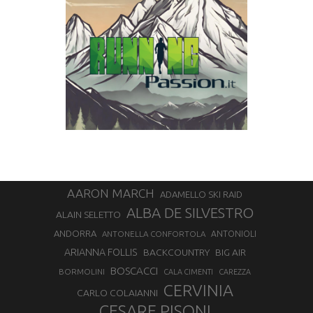
AARON MARCH
ADAMELLO SKI RAID
ALBA DE SILVESTRO
ALAIN SELETTO
ANDORRA
ANTONELLA CONFORTOLA
ANTONIOLI
ARIANNA FOLLIS
BACKCOUNTRY
BIG AIR
BOSCACCI
BORMOLINI
CALA CIMENTI
CAREZZA
CERVINIA
CARLO COLAIANNI
CESARE PISONI