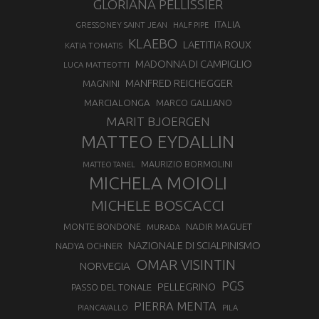
GLORIANA PELLISSIER
ITALIA
GRESSONEY SAINT JEAN
HALF PIPE
KLAEBO
LAETITIA ROUX
KATIA TOMATIS
MADONNA DI CAMPIGLIO
LUCA MATTEOTTI
MANFRED REICHEGGER
MAGNINI
MARCIALONGA
MARCO GALLIANO
MARIT BJOERGEN
MATTEO EYDALLIN
MAURIZIO BORMOLINI
MATTEO TANEL
MICHELA MOIOLI
MICHELE BOSCACCI
MONTE BONDONE
NADIR MAGUET
MURADA
NAZIONALE DI SCIALPINISMO
NADYA OCHNER
OMAR VISINTIN
NORVEGIA
PGS
PELLEGRINO
PASSO DEL TONALE
PIERRA MENTA
PIANCAVALLO
PILA