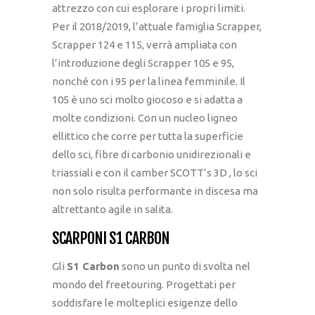
attrezzo con cui esplorare i propri limiti.
Per il 2018/2019, l’attuale famiglia Scrapper,
Scrapper 124 e 115, verrà ampliata con
l’introduzione degli Scrapper 105 e 95,
nonché con i 95 per la linea femminile. Il
105 è uno sci molto giocoso e si adatta a
molte condizioni. Con un nucleo ligneo
ellittico che corre per tutta la superficie
dello sci, fibre di carbonio unidirezionali e
triassiali e con il camber SCOTT’s 3D , lo sci
non solo risulta performante in discesa ma
altrettanto agile in salita.
SCARPONI S1 CARBON
Gli
S1 Carbon
sono un punto di svolta nel
mondo del freetouring. Progettati per
soddisfare le molteplici esigenze dello