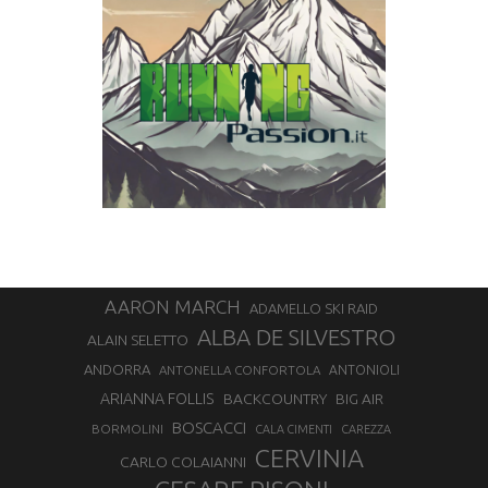
AARON MARCH
ADAMELLO SKI RAID
ALBA DE SILVESTRO
ALAIN SELETTO
ANDORRA
ANTONELLA CONFORTOLA
ANTONIOLI
ARIANNA FOLLIS
BACKCOUNTRY
BIG AIR
BOSCACCI
BORMOLINI
CALA CIMENTI
CAREZZA
CERVINIA
CARLO COLAIANNI