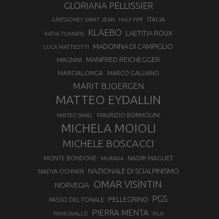
GLORIANA PELLISSIER
ITALIA
GRESSONEY SAINT JEAN
HALF PIPE
KLAEBO
LAETITIA ROUX
KATIA TOMATIS
MADONNA DI CAMPIGLIO
LUCA MATTEOTTI
MANFRED REICHEGGER
MAGNINI
MARCIALONGA
MARCO GALLIANO
MARIT BJOERGEN
MATTEO EYDALLIN
MAURIZIO BORMOLINI
MATTEO TANEL
MICHELA MOIOLI
MICHELE BOSCACCI
MONTE BONDONE
NADIR MAGUET
MURADA
NAZIONALE DI SCIALPINISMO
NADYA OCHNER
OMAR VISINTIN
NORVEGIA
PGS
PELLEGRINO
PASSO DEL TONALE
PIERRA MENTA
PIANCAVALLO
PILA