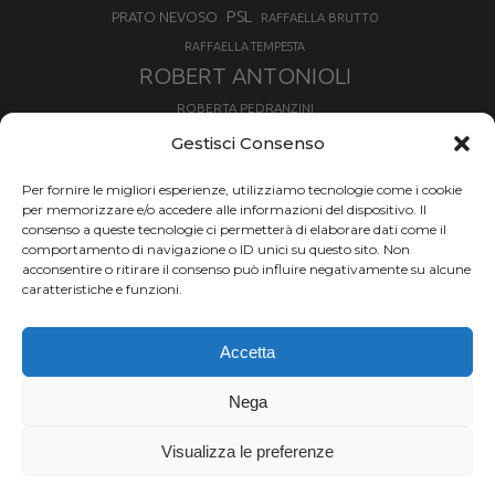
PSL
PRATO NEVOSO
RAFFAELLA BRUTTO
RAFFAELLA TEMPESTA
ROBERT ANTONIOLI
ROBERTA PEDRANZINI
ROLAND FISCHNALLER
Gestisci Consenso
RUKA
SCIALPINISMO
SBX
SILVIA BERTAGNA
Per fornire le migliori esperienze, utilizziamo tecnologie come i cookie
SKIALPDEIPARCHI
SKICROSS
SIMONE DEROMEDIS
per memorizzare e/o accedere alle informazioni del dispositivo. Il
consenso a queste tecnologie ci permetterà di elaborare dati come il
SLOPESTYLE
SNOWBOARD
comportamento di navigazione o ID unici su questo sito. Non
SNOWBOARDCROSS
SPRINT
acconsentire o ritirare il consenso può influire negativamente su alcune
TOUR DE SKI
caratteristiche e funzioni.
THERESE JOHAUG
TROFEO MEZZALAMA
TRANSCAVALLO
Accetta
VAL DI FIEMME
VALGRISENCHE
VALANGA
VALMALENCO
VAL MARTELLO
VALTOURNENCHE
Nega
VERTICAL
Visualizza le preferenze
Chi siamo |
Termini d'uso |
Privacy |
Cookie
Copyright ©2024 Outdoor Passion di Costa