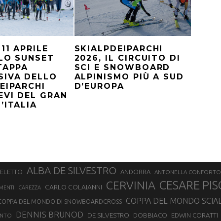
11 APRILE
SKIALPDEIPARCHI
LO SUNSET
2026, IL CIRCUITO DI
TAPPA
SCI E SNOWBOARD
SIVA DELLO
ALPINISMO PIÙ A SUD
EIPARCHI
D’EUROPA
EVI DEL GRAN
’ITALIA
ALBA DE SILVESTRO
SELETTO
ANDORRA
ANTONELLA CONFORTO
CERVINIA
CESARE PIS
CARLO COLAIANNI
MENTI
CAREZZA
COPPA DEL MONDO SCIA
COPPA DEL MONDO DI SNOWBOARDCROSS
DENNIS BRUNOD
DE SILVESTRO
DOBBIACO
EDWIN CORATTI
ENTO