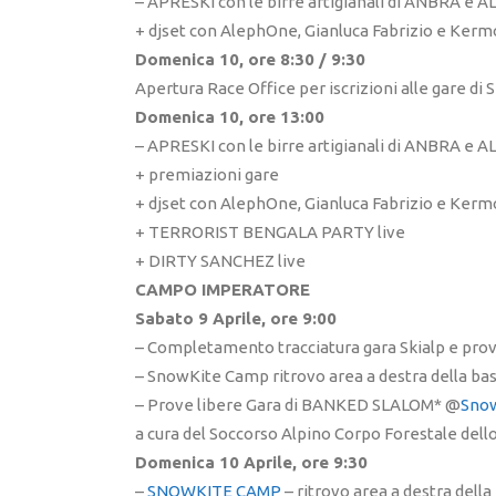
– APRESKI con le birre artigianali di ANBRA e A
+ djset con AlephOne, Gianluca Fabrizio e Ker
Domenica 10, ore 8:30 / 9:30
Apertura Race Office per iscrizioni alle gare d
Domenica 10, ore 13:00
– APRESKI con le birre artigianali di ANBRA e A
+ premiazioni gare
+ djset con AlephOne, Gianluca Fabrizio e Ker
+ TERRORIST BENGALA PARTY live
+ DIRTY SANCHEZ live
CAMPO IMPERATORE
Sabato 9 Aprile, ore 9:00
– Completamento tracciatura gara Skialp e pro
– SnowKite Camp ritrovo area a destra della ba
– Prove libere Gara di BANKED SLALOM* @
Sno
a cura del Soccorso Alpino Corpo Forestale dell
Domenica 10 Aprile, ore 9:30
–
SNOWKITE CAMP
– ritrovo area a destra dell