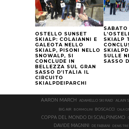
SABATO 
L’OSTEL
OSTELLO SUNSET
SKIALP 
SKIALP: COLAIANNI E
CONCLU
GALEOTA NELLO
SKIALPD
SKIALP, PISONI NELLO
SULLE N
SNOWALP, SI
SASSO D
CONCLUDE IN
BELLEZZA SUL GRAN
SASSO D’ITALIA IL
CIRCUITO
SKIALPDEIPARCHI
AARON MARCH
ALAIN 
ADAMELLO SKI RAID
BOSCACCI
BIG AIR
BORMOLINI
CALA CI
COPPA DEL MONDO DI SCIALPINISMO
DAVIDE MAGNINI
DE FABIANI
DENIS TR