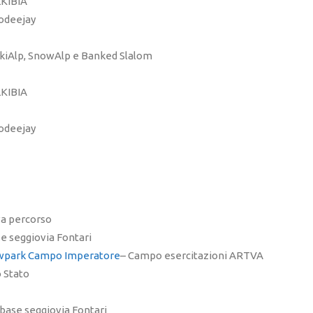
LKIBIA
modeejay
i SkiAlp, SnowAlp e Banked Slalom
LKIBIA
modeejay
va percorso
se seggiovia Fontari
wpark Campo Imperatore
– Campo esercitazioni ARTVA
o Stato
a base seggiovia Fontari