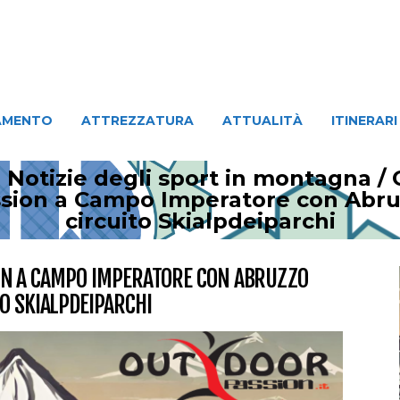
ATTREZZATURA
ATTUALITÀ
ITINERARI
PERSO
AMENTO
ATTREZZATURA
ATTUALITÀ
ITINERARI
 Notizie degli sport in montagna
/
 Session a Campo Imperatore con Ab
circuito Skialpdeiparchi
SION A CAMPO IMPERATORE CON ABRUZZO
O SKIALPDEIPARCHI