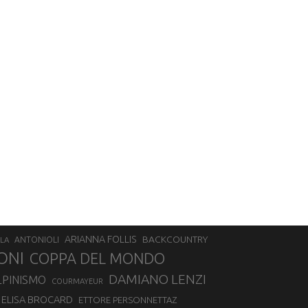
ARIANNA FOLLIS
BACKCOUNTRY
LA
ANTONIOLI
ONI
COPPA DEL MONDO
DAMIANO LENZI
LPINISMO
COURMAYEUR
ELISA BROCARD
ETTORE PERSONNETTAZ