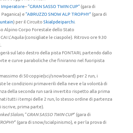
 Imperatore
–
“GRAN SASSO TWIN CUP”
(gara di
b Paganica) e
“ABRUZZO SNOW ALP TROPHY”
(gara di
ountain
) per il Circuito
Skialpdeiparchi
.
o Alpino Corpo Forestale dello Stato
I L’Aquila (consigliate le ciaspole). Ritrovo ore 9.30
.
olgerà sul lato destro della pista FONTARI, partendo dallo
rte e curve paraboliche che finiranno nel fuoripista
massimo di 50 coppie(sci/snowboard) per 2 run, i
 le condizioni primaverili della neve e la volontà di
tenza della seconda run sarà invertito rispetto alla prima
i tutti i tempi delle 2 run, lo stesso ordine di partenza
i iscrive, prima parte).
nked Slalom
, “
GRAN SASSO TWIN CUP
” (gara di
TROPHY
” (gara di snow/scialpinismo), e per la prova di