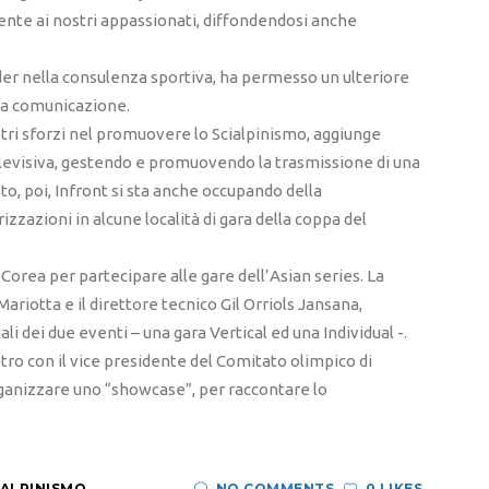
ente ai nostri appassionati, diffondendosi anche
ader nella consulenza sportiva, ha permesso un ulteriore
la comunicazione.
ostri sforzi nel promuovere lo Scialpinismo, aggiunge
televisiva, gestendo e promuovendo la trasmissione di una
nto, poi, Infront si sta anche occupando della
rizzazioni in alcune località di gara della coppa del
ud Corea per partecipare alle gare dell’Asian series. La
ariotta e il direttore tecnico Gil Orriols Jansana,
ali dei due eventi – una gara Vertical ed una Individual -.
tro con il vice presidente del Comitato olimpico di
rganizzare uno “showcase”, per raccontare lo
IALPINISMO
NO COMMENTS
0 LIKES