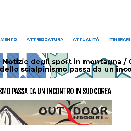
ATTREZZATURA
ATTUALITÀ
ITINERARI
PERSO
AMENTO
ATTREZZATURA
ATTUALITÀ
ITINERARI
 Notizie degli sport in montagna
/
 dello scialpinismo passa da un inc
ISMO PASSA DA UN INCONTRO IN SUD COREA