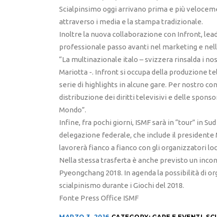
Scialpinsimo oggi arrivano prima e più velocem
attraverso i media e la stampa tradizionale.
Inoltre la nuova collaborazione con Infront, le
professionale passo avanti nel marketing e nel
“La multinazionale italo – svizzera rinsalda i n
Mariotta -. Infront si occupa della produzione 
serie di highlights in alcune gare. Per nostro co
distribuzione dei diritti televisivi e delle sponso
Mondo”.
Infine, fra pochi giorni, ISMF sarà in “tour” in S
delegazione federale, che include il presidente M
lavorerà fianco a fianco con gli organizzatori loc
Nella stessa trasferta è anche previsto un incon
Pyeongchang 2018. In agenda la possibilità di o
scialpinismo durante i Giochi del 2018.
Fonte Press Office ISMF
MARZO 3, 2016
CATEGORY:
GARE E EVENTI
,
SC