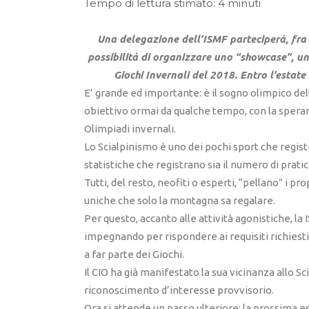
Tempo di lettura stimato: 4 minuti
Una delegazione dell’ISMF parteciperà, fra p
possibilità di organizzare uno “showcase”, un
Giochi Invernali del 2018. Entro l’estate
E’ grande ed importante: è il sogno olimpico del
obiettivo ormai da qualche tempo, con la speranz
Olimpiadi invernali.
Lo Scialpinismo è uno dei pochi sport che registra
statistiche che registrano sia il numero di pratic
Tutti, del resto, neofiti o esperti, “pellano” i pr
uniche che solo la montagna sa regalare.
Per questo, accanto alle attività agonistiche, la
impegnando per rispondere ai requisiti richiest
a far parte dei Giochi.
Il CIO ha già manifestato la sua vicinanza allo S
riconoscimento d’interesse provvisorio.
Ora si attende un passo ulteriore: la prossima es