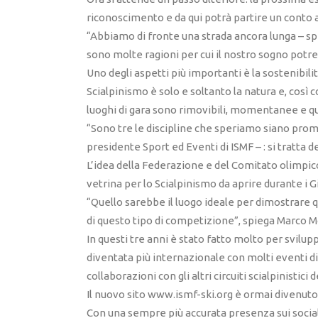
riconoscimento e da qui potrà partire un conto al
“Abbiamo di fronte una strada ancora lunga – sp
sono molte ragioni per cui il nostro sogno potre
Uno degli aspetti più importanti è la sostenibilit
Scialpinismo è solo e soltanto la natura e, così 
luoghi di gara sono rimovibili, momentanee e qu
“Sono tre le discipline che speriamo siano pro
presidente Sport ed Eventi di ISMF – : si tratta del
L’idea della Federazione e del Comitato olimpico
vetrina per lo Scialpinismo da aprire durante i 
“Quello sarebbe il luogo ideale per dimostrare qua
di questo tipo di competizione”, spiega Marco M
In questi tre anni è stato fatto molto per svilu
diventata più internazionale con molti eventi di
collaborazioni con gli altri circuiti scialpinistici
Il nuovo sito www.ismf-ski.org è ormai divenut
Con una sempre più accurata presenza sui social 