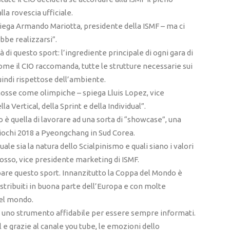
la rovescia ufficiale.
iega Armando Mariotta, presidente della ISMF – ma ci
bbe realizzarsi”.
à di questo sport: l’ingrediente principale di ogni gara di
come il CIO raccomanda, tutte le strutture necessarie sui
indi rispettose dell’ambiente.
mosse come olimpiche – spiega Lluis Lopez, vice
la Vertical, della Sprint e della Individual”.
 è quella di lavorare ad una sorta di “showcase”, una
Giochi 2018 a Pyeongchang in Sud Corea.
le sia la natura dello Scialpinismo e quali siano i valori
osso, vice presidente marketing di ISMF.
ppare questo sport. Innanzitutto la Coppa del Mondo è
stribuiti in buona parte dell’Europa e con molte
 del mondo.
o uno strumento affidabile per essere sempre informati.
e grazie al canale you tube, le emozioni dello