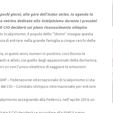
ochi giorni, alle gare dell’Asian series. In agenda la
a vetrina dedicata allo Scialpinismo durante i prossimi
 il CIO deciderà sul pieno riconoscimento olimpico
lo Scialpinismo. Il popolo dello “Skimo” insegue questa
a di entrare nella grande famiglia a cinque cerchi delle
, in questi anni, numeri in positivo: così dicono le
anti e atleti, sia quello degli appassionati della domenica.
opri sci con l’unico obiettivo di saggiare le emozioni
 ISMF – Federazione internazionale di Scialpinismo si sta
i dal CIO – Comitato olimpico internazionale per entrare
cialpinismo assegnando alla Federsci, nell’aprile 2014, un
tate Il CIO deciderà se accordare alla ISMF il pieno