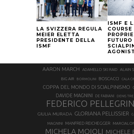
ISMF E 
COURSE
LA SVIZZERA REGULA
PROPRIE
MEIER ELETTA
FUTURO
PRESIDENTE DELLA
SCIALPI
ISMF
AGONIS
AARON MARCH
ALAIN 
ADAMELLO SKI RAID
BOSCACCI
BIG AIR
BORMOLINI
CALA CI
COPPA DEL MONDO DI SCIALPINISMO
DAVIDE MAGNINI
DE FABIANI
DENIS TR
FEDERICO PELLEGRI
GLORIANA PELLISSIER
GIULIA MURADA
G
MANFRED REICHEGGER
MAGNINI
MARCIALO
MICHELA MOIOLI
MICHELE 