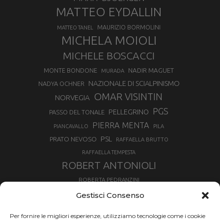
MATTEO EYDALLIN
MAURIZIO BORMOLINI
MATTEO TANEL
MICHELA MOIOLI
MICHELE BOSCACCI
MONTE BONDONE
NADIR MAGUET
MURADA
NAZIONALE DI SCIALPINISMO
NADYA OCHNER
OMAR VISINTIN
NORVEGIA
PGS
PELLEGRINO
PASSO DEL TONALE
PIERRA MENTA
PIANCAVALLO
PILA
PSL
PRATO NEVOSO
RAFFAELLA BRUTTO
RAFFAELLA TEMPESTA
ROBERT ANTONIOLI
ROBERTA PEDRANZINI
ROLAND FISCHNALLER
Gestisci Consenso
RUKA
SCIALPINISMO
SBX
SILVIA BERTAGNA
Per fornire le migliori esperienze, utilizziamo tecnologie come i cookie