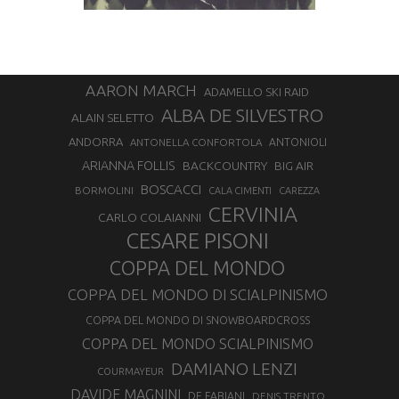
AARON MARCH
ADAMELLO SKI RAID
ALBA DE SILVESTRO
ALAIN SELETTO
ANDORRA
ANTONELLA CONFORTOLA
ANTONIOLI
ARIANNA FOLLIS
BACKCOUNTRY
BIG AIR
BOSCACCI
BORMOLINI
CALA CIMENTI
CAREZZA
CERVINIA
CARLO COLAIANNI
CESARE PISONI
COPPA DEL MONDO
COPPA DEL MONDO DI SCIALPINISMO
COPPA DEL MONDO DI SNOWBOARDCROSS
COPPA DEL MONDO SCIALPINISMO
DAMIANO LENZI
COURMAYEUR
DAVIDE MAGNINI
DE FABIANI
DENIS TRENTO