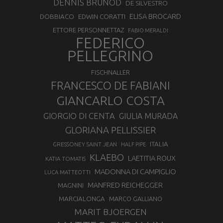
DENNIS BRUNOD
DE SILVESTRO
ELISA BROCARD
DOBBIACO
EDWIN CORATTI
ETTORE PERSONNETTAZ
FABIO MERALDI
FEDERICO
PELLEGRINO
FISCHNALLER
FRANCESCO DE FABIANI
GIANCARLO COSTA
GIORGIO DI CENTA
GIULIA MURADA
GLORIANA PELLISSIER
ITALIA
GRESSONEY SAINT JEAN
HALF PIPE
KLAEBO
LAETITIA ROUX
KATIA TOMATIS
MADONNA DI CAMPIGLIO
LUCA MATTEOTTI
MANFRED REICHEGGER
MAGNINI
MARCIALONGA
MARCO GALLIANO
MARIT BJOERGEN