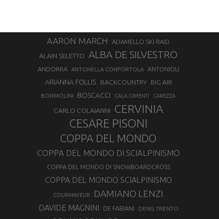
AARON MARCH
ADAMELLO SKI RAID
ALBA DE SILVESTRO
ALAIN SELETTO
ANDORRA
ANTONELLA CONFORTOLA
ANTONIOLI
ARIANNA FOLLIS
BACKCOUNTRY
BIG AIR
BOSCACCI
BORMOLINI
CALA CIMENTI
CAREZZA
CERVINIA
CARLO COLAIANNI
CESARE PISONI
COPPA DEL MONDO
COPPA DEL MONDO DI SCIALPINISMO
COPPA DEL MONDO DI SNOWBOARDCROSS
COPPA DEL MONDO SCIALPINISMO
DAMIANO LENZI
COURMAYEUR
DAVIDE MAGNINI
DE FABIANI
DENIS TRENTO