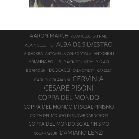
AARON MARCH
ADAMELLO SKI RAID
ALBA DE SILVESTRO
ALAIN SELETTO
ANDORRA
ANTONELLA CONFORTOLA
ANTONIOLI
ARIANNA FOLLIS
BACKCOUNTRY
BIG AIR
BOSCACCI
BORMOLINI
CALA CIMENTI
CAREZZA
CERVINIA
CARLO COLAIANNI
CESARE PISONI
COPPA DEL MONDO
COPPA DEL MONDO DI SCIALPINISMO
COPPA DEL MONDO DI SNOWBOARDCROSS
COPPA DEL MONDO SCIALPINISMO
DAMIANO LENZI
COURMAYEUR