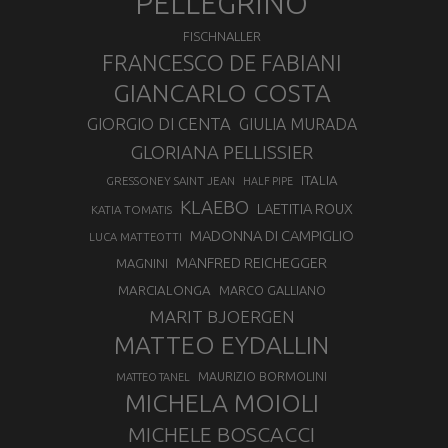
PELLEGRINO
FISCHNALLER
FRANCESCO DE FABIANI
GIANCARLO COSTA
GIORGIO DI CENTA
GIULIA MURADA
GLORIANA PELLISSIER
ITALIA
GRESSONEY SAINT JEAN
HALF PIPE
KLAEBO
LAETITIA ROUX
KATIA TOMATIS
MADONNA DI CAMPIGLIO
LUCA MATTEOTTI
MANFRED REICHEGGER
MAGNINI
MARCIALONGA
MARCO GALLIANO
MARIT BJOERGEN
MATTEO EYDALLIN
MAURIZIO BORMOLINI
MATTEO TANEL
MICHELA MOIOLI
MICHELE BOSCACCI