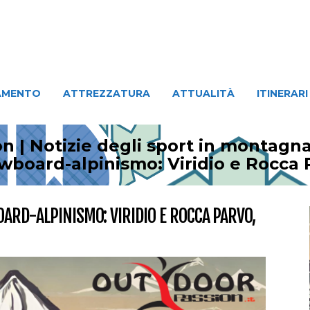
ATTREZZATURA
ATTUALITÀ
ITINERARI
PERSO
AMENTO
ATTREZZATURA
ATTUALITÀ
ITINERARI
n | Notizie degli sport in montagn
owboard-alpinismo: Viridio e Rocca 
ARD-ALPINISMO: VIRIDIO E ROCCA PARVO,