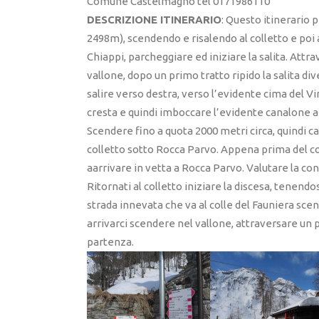
Comune Castelmagno tel 0171986110
DESCRIZIONE ITINERARIO
: Questo itinerario 
2498m), scendendo e risalendo al colletto e poi 
Chiappi, parcheggiare ed iniziare la salita. Attr
vallone, dopo un primo tratto ripido la salita div
salire verso destra, verso l’evidente cima del Vi
cresta e quindi imboccare l’evidente canalone a 
Scendere fino a quota 2000 metri circa, quindi ca
colletto sotto Rocca Parvo. Appena prima del coll
aarrivare in vetta a Rocca Parvo. Valutare la c
Ritornati al colletto iniziare la discesa, tenend
strada innevata che va al colle del Fauniera sce
arrivarci scendere nel vallone, attraversare un po
partenza.