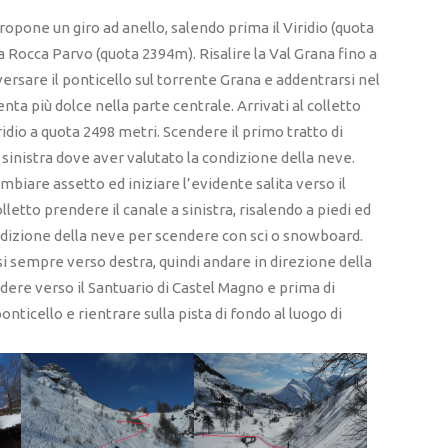
propone un giro ad anello, salendo prima il Viridio (quota
a Rocca Parvo (quota 2394m). Risalire la Val Grana fino a
aversare il ponticello sul torrente Grana e addentrarsi nel
enta più dolce nella parte centrale. Arrivati al colletto
ridio a quota 2498 metri. Scendere il primo tratto di
sinistra dove aver valutato la condizione della neve.
mbiare assetto ed iniziare l’evidente salita verso il
etto prendere il canale a sinistra, risalendo a piedi ed
ondizione della neve per scendere con sci o snowboard.
osi sempre verso destra, quindi andare in direzione della
ndere verso il Santuario di Castel Magno e prima di
nticello e rientrare sulla pista di fondo al luogo di