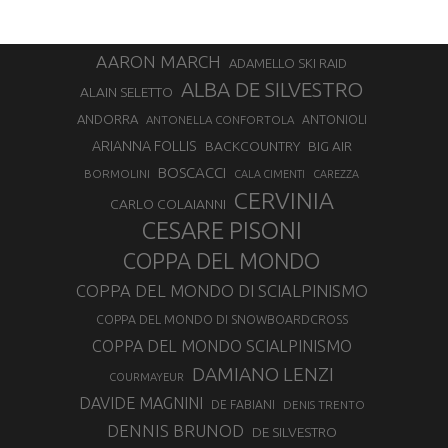
AARON MARCH
ADAMELLO SKI RAID
ALBA DE SILVESTRO
ALAIN SELETTO
ANDORRA
ANTONELLA CONFORTOLA
ANTONIOLI
ARIANNA FOLLIS
BACKCOUNTRY
BIG AIR
BOSCACCI
BORMOLINI
CALA CIMENTI
CAREZZA
CERVINIA
CARLO COLAIANNI
CESARE PISONI
COPPA DEL MONDO
COPPA DEL MONDO DI SCIALPINISMO
COPPA DEL MONDO DI SNOWBOARDCROSS
COPPA DEL MONDO SCIALPINISMO
DAMIANO LENZI
COURMAYEUR
DAVIDE MAGNINI
DE FABIANI
DENIS TRENTO
DENNIS BRUNOD
DE SILVESTRO