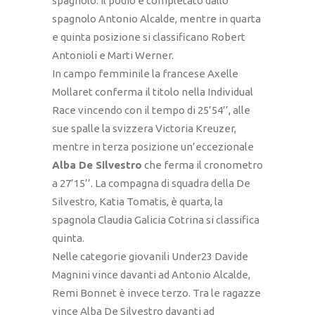
spagnolo. Il podio è completato dallo
spagnolo Antonio Alcalde, mentre in quarta
e quinta posizione si classificano Robert
Antonioli e Marti Werner.
In campo femminile la francese Axelle
Mollaret conferma il titolo nella Individual
Race vincendo con il tempo di 25’54’’, alle
sue spalle la svizzera Victoria Kreuzer,
mentre in terza posizione un’eccezionale
Alba De Silvestro
che ferma il cronometro
a 27’15’’. La compagna di squadra della De
Silvestro, Katia Tomatis, è quarta, la
spagnola Claudia Galicia Cotrina si classifica
quinta.
Nelle categorie giovanili Under23 Davide
Magnini vince davanti ad Antonio Alcalde,
Remi Bonnet è invece terzo. Tra le ragazze
vince Alba De Silvestro davanti ad