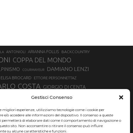
ARIANNA FOLLIS
BACKCOUNTRY
LA
ANTONIOLI
ONI
COPPA DEL MONDO
DAMIANO LENZI
LPINISMO
COURMAYEUR
ELISA BROCARD
ETTORE PERSONNETTAZ
ARLO COSTA
GIORGIO DI CENTA
IA ROUX
MADONNA DI CAMPIGLIO
LUCA MATTEOTTI
Gestisci Consenso
ALLIN
MAURIZIO BORMOLINI
MATTEO TANEL
le migliori esperienze, utilizziamo tecnologie come i cookie per
NAZIONALE DI SCIALPINISMO
NORVEGIA
NER
e/o accedere alle informazioni del dispositivo. Il consenso a queste
ci permetterà di elaborare dati come il comportamento di navigazione o
PSL
O
RAFFAELLA BRUTTO
RAFFAELLA TEMPESTA
questo sito. Non acconsentire o ritirare il consenso può influire
te su alcune caratteristiche e funzioni.
SKIALPDEIPARCHI
SILVIA BERTAGNA
SIMONE DEROMEDIS