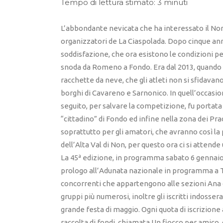
Tempo di lettura stimato: 3 minuti
L’abbondante nevicata che ha interessato il Nord
organizzatori de La Ciaspolada. Dopo cinque anni 
soddisfazione, che ora esistono le condizioni pe
snoda da Romeno a Fondo. Era dal 2013, quando la
racchette da neve, che gli atleti non si sfidavano
borghi di Cavareno e Sarnonico. In quell’occasion
seguito, per salvare la competizione, fu portata 
“cittadino” di Fondo ed infine nella zona dei Pradi
soprattutto per gli amatori, che avranno così la 
dell’Alta Val di Non, per questo ora ci si attende
La 45ª edizione, in programma sabato 6 gennaio, 
prologo all’Adunata nazionale in programma a Tr
concorrenti che appartengono alle sezioni Ana di 
gruppi più numerosi, inoltre gli iscritti indosse
grande festa di maggio. Ogni quota di iscrizione a
raccolta di fondi, chiamata Un fiocco per amico