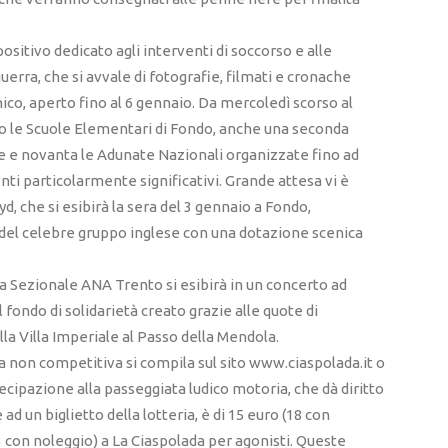
sitivo dedicato agli interventi di soccorso e alle
uerra, che si avvale di fotografie, filmati e cronache
co, aperto fino al 6 gennaio. Da mercoledì scorso al
esso le Scuole Elementari di Fondo, anche una seconda
te e novanta le Adunate Nazionali organizzate fino ad
nti particolarmente significativi. Grande attesa vi è
d, che si esibirà la sera del 3 gennaio a Fondo,
del celebre gruppo inglese con una dotazione scenica
fara Sezionale ANA Trento si esibirà in un concerto ad
l fondo di solidarietà creato grazie alle quote di
lla Villa Imperiale al Passo della Mendola.
ata non competitiva si compila sul sito www.ciaspolada.it o
tecipazione alla passeggiata ludico motoria, che dà diritto
 ad un biglietto della lotteria, è di 15 euro (18 con
33 con noleggio) a La Ciaspolada per agonisti. Queste