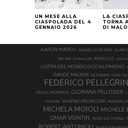
UN MESE ALLA
LA CIA
CIASPOLADA DEL 4
TORNA 
GENNAIO 2026
DI MAL
AARON MARCH
ALAIN 
ADAMELLO SKI RAID
BOSCACCI
BIG AIR
BORMOLINI
CALA CI
COPPA DEL MONDO DI SCIALPINISMO
DAVIDE MAGNINI
DE FABIANI
DENIS TR
FEDERICO PELLEGRI
GLORIANA PELLISSIER
GIULIA MURADA
G
MANFRED REICHEGGER
MAGNINI
MARCIALO
MICHELA MOIOLI
MICHELE 
OMAR VISINTIN
PASSO DEL TONALE
ROBERT ANTONIOLI
ROBERTA PEDRANZI