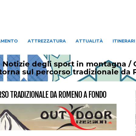
ATTREZZATURA
ATTUALITÀ
ITINERARI
PERSO
AMENTO
ATTREZZATURA
ATTUALITÀ
ITINERARI
 Notizie degli sport in montagna
/
itorna sul percorso tradizionale d
RSO TRADIZIONALE DA ROMENO A FONDO