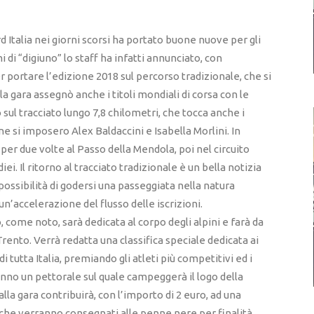
 Italia nei giorni scorsi ha portato buone nuove per gli
di “digiuno” lo staff ha infatti annunciato, con
r portare l’edizione 2018 sul percorso tradizionale, che si
 gara assegnò anche i titoli mondiali di corsa con le
 sul tracciato lungo 7,8 chilometri, che tocca anche i
e si imposero Alex Baldaccini e Isabella Morlini. In
per due volte al Passo della Mendola, poi nel circuito
ei. Il ritorno al tracciato tradizionale è un bella notizia
possibilità di godersi una passeggiata nella natura
 un’accelerazione del flusso delle iscrizioni.
come noto, sarà dedicata al corpo degli alpini e farà da
ento. Verrà redatta una classifica speciale dedicata ai
tutta Italia, premiando gli atleti più competitivi ed i
ranno un pettorale sul quale campeggerà il logo della
lla gara contribuirà, con l’importo di 2 euro, ad una
, che verranno consegnati alle penne nere per finalità