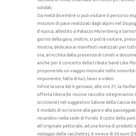
solidali.
Da metà dicembre si può visitare il percorso espo
missioni di pace realizzati dagli alpini nel Dopog
d’epoca, allestito a Palazzo Morenberg a Sarnoni
giorno della gara, inoltre, si potrà visitare, pr
mostra, dedicata ai manifesti realizzati per tut
ora, arricchita dalla presenza di cimeli e docume
anche per il concerto della tribute band Like Floy
proponendo un viaggio musicale nelle sonorità 
imponente, fatta di luci, laser e video.
Infine la sera del 6 gennaio, alle ore 21, la Fan
offerta libera (le risorse raccolte integreranno i
iscrizione) nel suggestivo Salone della Caccia de
Il modulo di iscrizione alla gara o alla passeggi
recandosi nella sede di Fondo. Il costo della par
all’originale pettorale, ad una borsa di prodotti e
noleggio delle racchette), è invece di 30 euro (