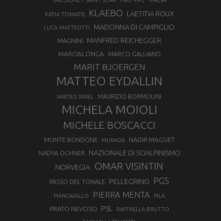
HALF PIPE
KLAEBO
LAETITIA ROUX
KATIA TOMATIS
MADONNA DI CAMPIGLIO
LUCA MATTEOTTI
MANFRED REICHEGGER
MAGNINI
MARCIALONGA
MARCO GALLIANO
MARIT BJOERGEN
MATTEO EYDALLIN
MAURIZIO BORMOLINI
MATTEO TANEL
MICHELA MOIOLI
MICHELE BOSCACCI
MONTE BONDONE
NADIR MAGUET
MURADA
NAZIONALE DI SCIALPINISMO
NADYA OCHNER
OMAR VISINTIN
NORVEGIA
PGS
PELLEGRINO
PASSO DEL TONALE
PIERRA MENTA
PIANCAVALLO
PILA
PSL
PRATO NEVOSO
RAFFAELLA BRUTTO