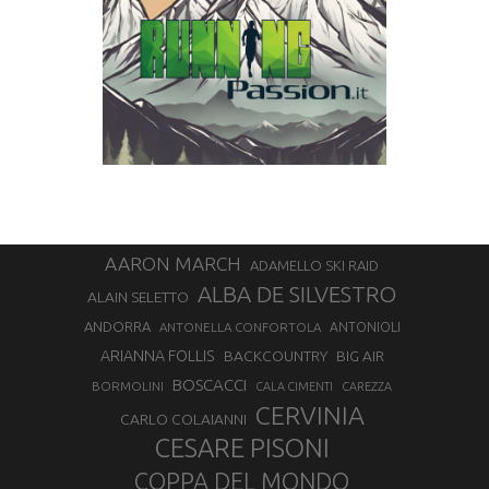
AARON MARCH
ADAMELLO SKI RAID
ALBA DE SILVESTRO
ALAIN SELETTO
ANDORRA
ANTONELLA CONFORTOLA
ANTONIOLI
ARIANNA FOLLIS
BACKCOUNTRY
BIG AIR
BOSCACCI
BORMOLINI
CALA CIMENTI
CAREZZA
CERVINIA
CARLO COLAIANNI
CESARE PISONI
COPPA DEL MONDO