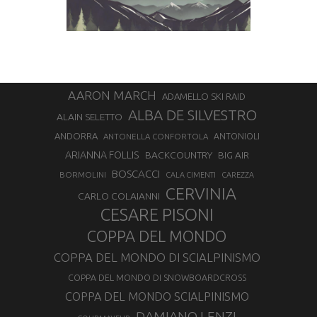
AARON MARCH
ADAMELLO SKI RAID
ALBA DE SILVESTRO
ALAIN SELETTO
ANDORRA
ANTONELLA CONFORTOLA
ANTONIOLI
ARIANNA FOLLIS
BACKCOUNTRY
BIG AIR
BOSCACCI
BORMOLINI
CALA CIMENTI
CAREZZA
CERVINIA
CARLO COLAIANNI
CESARE PISONI
COPPA DEL MONDO
COPPA DEL MONDO DI SCIALPINISMO
COPPA DEL MONDO DI SNOWBOARDCROSS
COPPA DEL MONDO SCIALPINISMO
DAMIANO LENZI